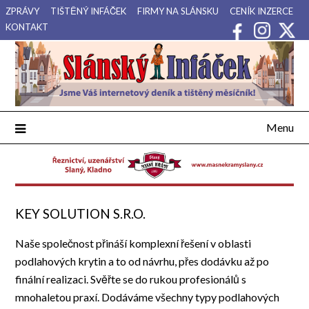
Přejdi
ZPRÁVY
TIŠTĚNÝ INFÁČEK
FIRMY NA SLÁNSKU
CENÍK INZERCE
na
KONTAKT
obsah
Váš internetový deník a tištěný měsíčník pro Slánsko, Kladensko
Slánský Infáček
a Lounsko.
Menu
KEY SOLUTION S.R.O.
Naše společnost přináší komplexní řešení v oblasti
podlahových krytin a to od návrhu, přes dodávku až po
finální realizaci. Svěřte se do rukou profesionálů s
mnohaletou praxí. Dodáváme všechny typy podlahových