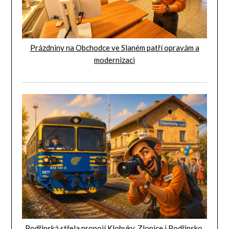
Prázdniny na Obchodce ve Slaném patří opravám a
modernizaci
Podřipská střela propojí Klobuky, Zlonice i Podřipsko.