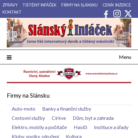
Přejdi
ZPRÁVY
TIŠTĚNÝ INFÁČEK
FIRMY NA SLÁNSKU
CENÍK INZERCE
na
KONTAKT
obsah
Váš internetový deník a tištěný měsíčník pro Slánsko, Kladensko
Slánský Infáček
a Lounsko.
Menu
Firmy na Slánsku
Auto-moto
Banky a finanční služby
Cestovní služby
Církve
Dům, byt a zahrada
Elektro, mobily a počítače
Hasiči
Instituce a úřady
Kluby, spolky, sdružení
Kultura