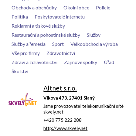
Obchody a obchůdky
Okolní obce
Policie
Politika
Poskytovatelé internetu
Reklamní a tiskové služby
Restaurační a pohostinské služby
Služby
Služby a řemesla
Sport
Velkoobchod a výroba
Vše pro firmy
Zdravotnictví
Zdraví a zdravotnictví
Zájmové spolky
Úřad
Školství
Altnet s.r.o.
Vikova 473, 27401 Slaný
Jsme provozovatel telekomunikační sítě
skvely.net
+420 775 222 288
http://www.skvely.net