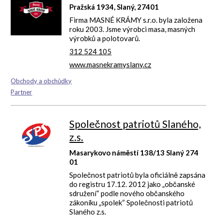
Pražská 1934, Slaný, 27401
Firma MASNÉ KRÁMY s.r.o. byla založena
roku 2003. Jsme výrobci masa, masných
výrobků a polotovarů.
312 524 105
www.masnekramyslany.cz
Obchody a obchůdky
Partner
Společnost patriotů Slaného,
z.s.
Masarykovo náměstí 138/13 Slaný 274
01
Společnost patriotů byla oficiálně zapsána
do registru 17.12. 2012 jako „občanské
sdružení“ podle nového občanského
zákoníku „spolek“ Společnosti patriotů
Slaného z.s.