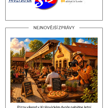
NEJNOVĚJŠÍ ZPRÁVY
Pizza víkend v Královickém dvoře nabídne letní