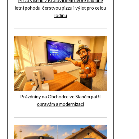
Pizza víkend v Královickém dvoře nabídne
letní pohodu, čerstvou pizzu i výlet pro celou
rodinu
Prázdniny na Obchodce ve Slaném patří
opravám a modernizaci