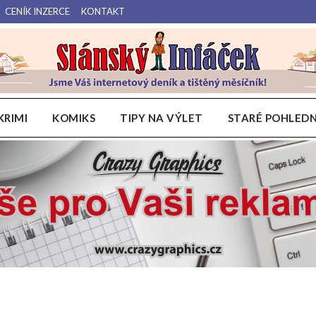
CENÍK INZERCE
KONTAKT
Váš internetový deník a tištěný měsíčník pro Slánsko, Kladensko a Lounsko.
Slánský Infáček
KRIMI
KOMIKS
TIPY NA VÝLET
STARÉ POHLEDN