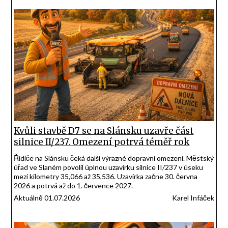
Kvůli stavbě D7 se na Slánsku uzavře část
silnice II/237. Omezení potrvá téměř rok
Řidiče na Slánsku čeká další výrazné dopravní omezení. Městský
úřad ve Slaném povolil úplnou uzavírku silnice II/237 v úseku
mezi kilometry 35,066 až 35,536. Uzavírka začne 30. června
2026 a potrvá až do 1. července 2027.
Aktuálně 01.07.2026
Karel Infáček