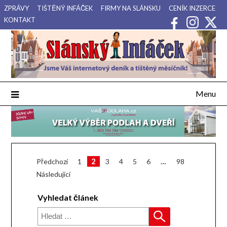
Přejdi
ZPRÁVY
TIŠTĚNÝ INFÁČEK
FIRMY NA SLÁNSKU
CENÍK INZERCE
na
KONTAKT
obsah
Váš internetový deník a tištěný měsíčník pro Slánsko, Kladensko
Slánský Infáček
a Lounsko.
Menu
Vyhledat
Stránkování
2
Předchozí
1
3
4
5
6
…
98
Následující
příspěvků
Vyhledat článek