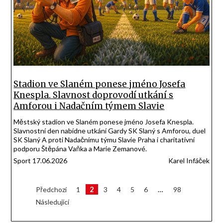
Stadion ve Slaném ponese jméno Josefa
Knespla. Slavnost doprovodí utkání s
Amforou i Nadačním týmem Slavie
Městský stadion ve Slaném ponese jméno Josefa Knespla.
Slavnostní den nabídne utkání Gardy SK Slaný s Amforou, duel
SK Slaný A proti Nadačnímu týmu Slavie Praha i charitativní
podporu Štěpána Vaňka a Marie Zemanové.
Sport 17.06.2026
Karel Infáček
Stránkování
2
Předchozí
1
3
4
5
6
…
98
Následující
příspěvků