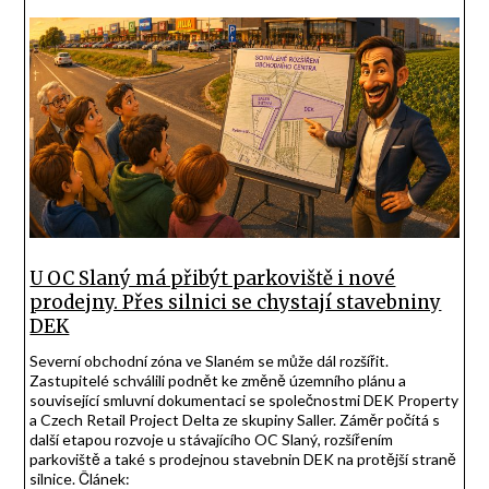
U OC Slaný má přibýt parkoviště i nové
prodejny. Přes silnici se chystají stavebniny
DEK
Severní obchodní zóna ve Slaném se může dál rozšířit.
Zastupitelé schválili podnět ke změně územního plánu a
související smluvní dokumentaci se společnostmi DEK Property
a Czech Retail Project Delta ze skupiny Saller. Záměr počítá s
další etapou rozvoje u stávajícího OC Slaný, rozšířením
parkoviště a také s prodejnou stavebnin DEK na protější straně
silnice. Článek: