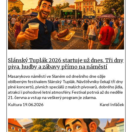
Slánský Tuplák 2026 startuje už dnes. Tři dny
piva, hudby a zábavy přímo na náměstí
Masarykovo náměstí ve Slaném od dnešního dne ožije
oblíbeným festivalem Slánský Tuplák. Návštěvníky čekají tři dny
plné koncertů, pivních speciálů z malých pivovarů, dobrého jídla,
atrakcí i pohodové letní atmosféry. Festival potrvá až do neděle
21. června a vstup na veškerý program je zdarma.
Kultura 19.06.2026
Karel Infáček