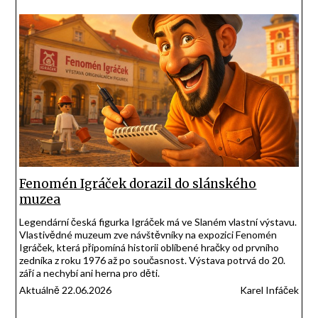
Fenomén Igráček dorazil do slánského
muzea
Legendární česká figurka Igráček má ve Slaném vlastní výstavu.
Vlastivědné muzeum zve návštěvníky na expozici Fenomén
Igráček, která připomíná historii oblíbené hračky od prvního
zedníka z roku 1976 až po současnost. Výstava potrvá do 20.
září a nechybí ani herna pro děti.
Aktuálně 22.06.2026
Karel Infáček