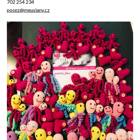
702 254 234
posez@meuslany.cz