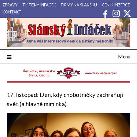
Přejdi
ZPRÁVY
TIŠTĚNÝ INFÁČEK
FIRMY NA SLÁNSKU
CENÍK INZERCE
na
KONTAKT
obsah
Váš internetový deník a tištěný měsíčník pro Slánsko, Kladensko
Slánský Infáček
a Lounsko.
Menu
17. listopad: Den, kdy chobotničky zachraňují
svět (a hlavně miminka)