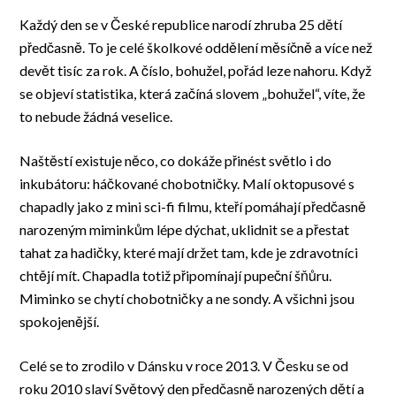
Každý den se v České republice narodí zhruba 25 dětí
předčasně. To je celé školkové oddělení měsíčně a více než
devět tisíc za rok. A číslo, bohužel, pořád leze nahoru. Když
se objeví statistika, která začíná slovem „bohužel“, víte, že
to nebude žádná veselice.
Naštěstí existuje něco, co dokáže přinést světlo i do
inkubátoru: háčkované chobotničky. Malí oktopusové s
chapadly jako z mini sci-fi filmu, kteří pomáhají předčasně
narozeným miminkům lépe dýchat, uklidnit se a přestat
tahat za hadičky, které mají držet tam, kde je zdravotníci
chtějí mít. Chapadla totiž připomínají pupeční šňůru.
Miminko se chytí chobotničky a ne sondy. A všichni jsou
spokojenější.
Celé se to zrodilo v Dánsku v roce 2013. V Česku se od
roku 2010 slaví Světový den předčasně narozených dětí a