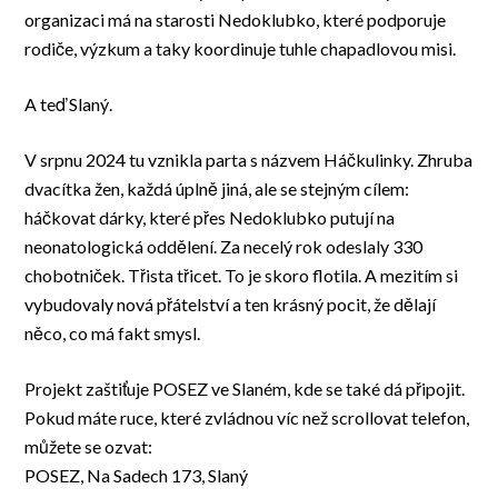
organizaci má na starosti Nedoklubko, které podporuje
rodiče, výzkum a taky koordinuje tuhle chapadlovou misi.
A teď Slaný.
V srpnu 2024 tu vznikla parta s názvem Háčkulinky. Zhruba
dvacítka žen, každá úplně jiná, ale se stejným cílem:
háčkovat dárky, které přes Nedoklubko putují na
neonatologická oddělení. Za necelý rok odeslaly 330
chobotniček. Třista třicet. To je skoro flotila. A mezitím si
vybudovaly nová přátelství a ten krásný pocit, že dělají
něco, co má fakt smysl.
Projekt zaštiťuje POSEZ ve Slaném, kde se také dá připojit.
Pokud máte ruce, které zvládnou víc než scrollovat telefon,
můžete se ozvat:
POSEZ, Na Sadech 173, Slaný