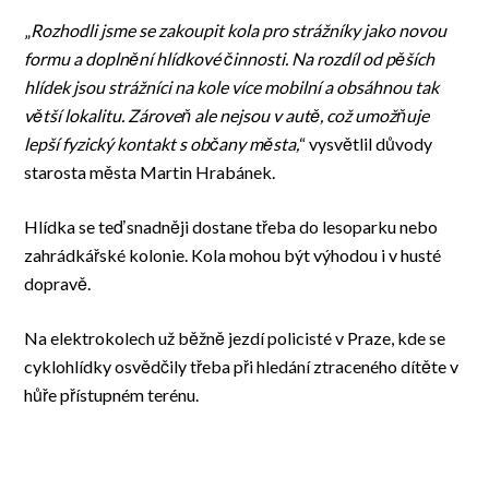
„
Rozhodli jsme se zakoupit kola pro strážníky jako novou
formu a doplnění hlídkové činnosti. Na rozdíl od pěších
hlídek jsou strážníci na kole více mobilní a obsáhnou tak
větší lokalitu. Zároveň ale nejsou v autě, což umožňuje
lepší fyzický kontakt s občany města,
“ vysvětlil důvody
starosta města Martin Hrabánek.
Hlídka se teď snadněji dostane třeba do lesoparku nebo
zahrádkářské kolonie. Kola mohou být výhodou i v husté
dopravě.
Na elektrokolech už běžně jezdí policisté v Praze, kde se
cyklohlídky osvědčily třeba při hledání ztraceného dítěte v
hůře přístupném terénu.