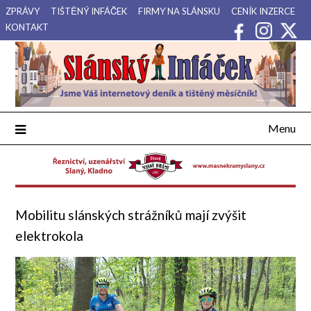
Přejdi
ZPRÁVY
TIŠTĚNÝ INFÁČEK
FIRMY NA SLÁNSKU
CENÍK INZERCE
na
KONTAKT
obsah
Váš internetový deník a tištěný měsíčník pro Slánsko, Kladensko
Slánský Infáček
a Lounsko.
Menu
Mobilitu slánských strážníků mají zvýšit
elektrokola