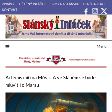
Přejdi
ZPRÁVY
TIŠTĚNÝ INFÁČEK
FIRMY NA SLÁNSKU
CENÍK INZERCE
na
KONTAKT
obsah
Váš internetový deník a tištěný měsíčník pro Slánsko, Kladensko
Slánský Infáček
a Lounsko.
Menu
Artemis míří na Měsíc. A ve Slaném se bude
mluvit i o Marsu