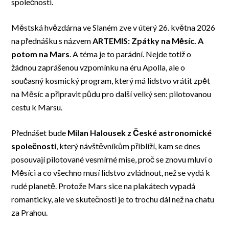
společnosti.
Městská hvězdárna ve Slaném zve v úterý 26. května 2026
na přednášku s názvem
ARTEMIS: Zpátky na Měsíc. A
potom na Mars
. A téma je to parádní. Nejde totiž o
žádnou zaprášenou vzpomínku na éru Apolla, ale o
současný kosmický program, který má lidstvo vrátit zpět
na Měsíc a připravit půdu pro další velký sen: pilotovanou
cestu k Marsu.
Přednášet bude
Milan Halousek z České astronomické
společnosti
, který návštěvníkům přiblíží, kam se dnes
posouvají pilotované vesmírné mise, proč se znovu mluví o
Měsíci a co všechno musí lidstvo zvládnout, než se vydá k
rudé planetě. Protože Mars sice na plakátech vypadá
romanticky, ale ve skutečnosti je to trochu dál než na chatu
za Prahou.