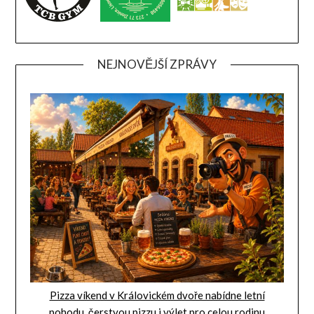
NEJNOVĚJŠÍ ZPRÁVY
Pizza víkend v Královickém dvoře nabídne letní
pohodu, čerstvou pizzu i výlet pro celou rodinu