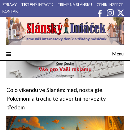
Přejdi
ZPRÁVY
TIŠTĚNÝ INFÁČEK
FIRMY NA SLÁNSKU
CENÍK INZERCE
na
KONTAKT
obsah
Váš internetový deník a tištěný měsíčník pro Slánsko, Kladensko
Slánský Infáček
a Lounsko.
Menu
Co o víkendu ve Slaném: med, nostalgie,
Pokémoni a trochu té adventní nervozity
předem