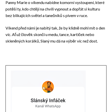
Panny Marie o víkendu nabídne komorní vystoupení, které
potěší ty, kdo chtějí na chvíli vypnout a dopřát si kulturu
bez blikajících světel a tanečníků s pivem v ruce.
Víkend před námi je nabitý tak, že by klidně mohl mít o den
víc. Ať už člověk skončí u medu, tance, kartiček nebo
skleněných korálků, Slaný mu dá na výběr víc než dost.