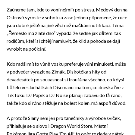
Začneme tam, kde to voní nejmíň po stresu. Medový den na
Ostrově vyroste v sobotu a zase jednou připomene, že ruce
jsou dobré ještě na jiné věci než mačkání notifikací. Téma
„Řemeslo má zlaté dno“ vypadá, že sedne jak dětem, tak
rodičům, kteří si chtějí namluvit, že klid a pohoda se dají
vyrobit na počkání.
Kdo radši místo vůně vosku preferuje vůni minulosti, může
v podvečer vyrazit na Zimák. Diskotéka s hity od
devadesátek po současnost si troufá na všechno, co kdysi
běželo ve sluchátkách Discmanu i na tom, co dneska řve z
TikToku. DJ Papik a DJ Noise plánují zábavu do tří ráno,
takže kdo si ráno stěžuje na bolest kolen, má aspoň důvod.
A protože Slaný není jen pro tanečníky a výrobce svíček,
přihlašuje se o slovo i Dragon World Store. Místní
Pokémon liga Gotta Play ’Em All! to opět rozjede v pátek