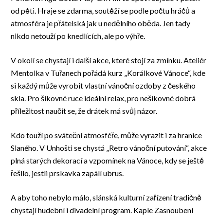
od pěti. Hraje se zdarma, soutěží se podle počtu hráčů a
atmosféra je přátelská jak u nedělního oběda. Jen tady
nikdo netouží po knedlících, ale po výhře.
V okolí se chystají i další akce, které stojí za zmínku. Ateliér
Mentolka v Tuřanech pořádá kurz „Korálkové Vánoce“, kde
si každý může vyrobit vlastní vánoční ozdoby z českého
skla. Pro šikovné ruce ideální relax, pro nešikovné dobrá
příležitost naučit se, že drátek má svůj názor.
Kdo touží po sváteční atmosféře, může vyrazit i za hranice
Slaného. V Unhošti se chystá „Retro vánoční putování“, akce
plná starých dekorací a vzpomínek na Vánoce, kdy se ještě
řešilo, jestli prskavka zapálí ubrus.
A aby toho nebylo málo, slánská kulturní zařízení tradičně
chystají hudební i divadelní program. Kaple Zasnoubení