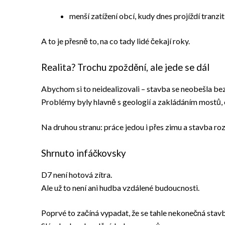
menší zatížení obcí, kudy dnes projíždí tranzit
A to je přesně to, na co tady lidé čekají roky.
Realita? Trochu zpoždění, ale jede se dál
Abychom si to neidealizovali – stavba se neobešla be
Problémy byly hlavně s geologií a zakládáním mostů,
Na druhou stranu: práce jedou i přes zimu a stavba ro
Shrnuto infáčkovsky
D7 není hotová zítra.
Ale už to není ani hudba vzdálené budoucnosti.
Poprvé to začíná vypadat, že se tahle nekonečná stavba