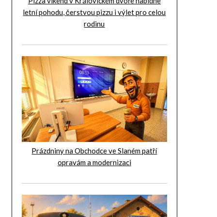
Pizza víkend v Královickém dvoře nabídne
letní pohodu, čerstvou pizzu i výlet pro celou
rodinu
Prázdniny na Obchodce ve Slaném patří
opravám a modernizaci