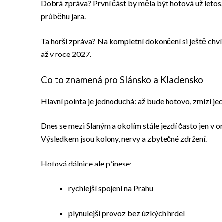
Dobrá zpráva? První část by měla být hotová už letos.
průběhu jara.
Ta horší zpráva? Na kompletní dokončení si ještě chv
až v roce 2027.
Co to znamená pro Slánsko a Kladensko
Hlavní pointa je jednoduchá: až bude hotovo, zmizí j
Dnes se mezi Slaným a okolím stále jezdí často jen v o
Výsledkem jsou kolony, nervy a zbytečné zdržení.
Hotová dálnice ale přinese:
rychlejší spojení na Prahu
plynulejší provoz bez úzkých hrdel