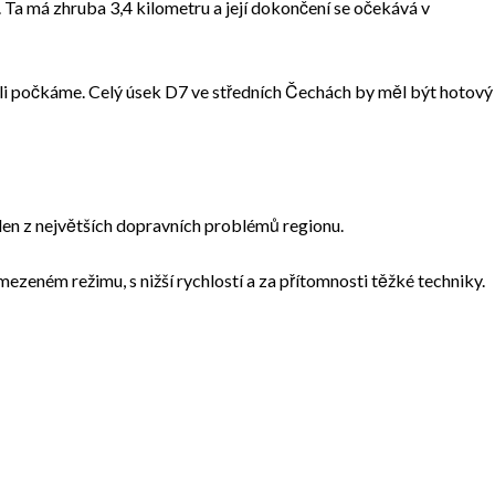
 Ta má zhruba 3,4 kilometru a její dokončení se očekává v
íli počkáme. Celý úsek D7 ve středních Čechách by měl být hotový
eden z největších dopravních problémů regionu.
mezeném režimu, s nižší rychlostí a za přítomnosti těžké techniky.