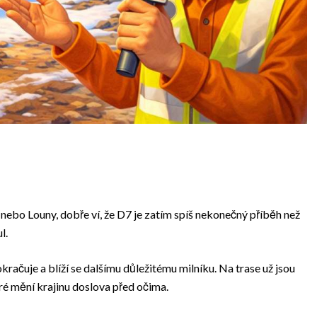
ebo Louny, dobře ví, že D7 je zatím spíš nekonečný příběh než
l.
ačuje a blíží se dalšímu důležitému milníku. Na trase už jsou
ré mění krajinu doslova před očima.