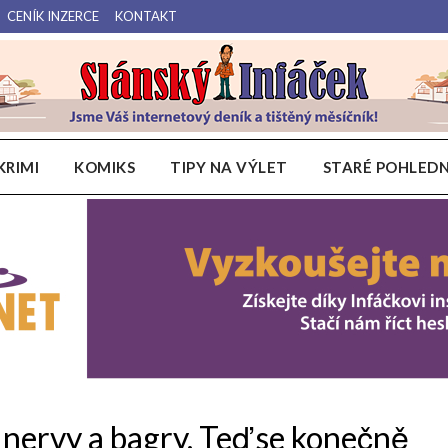
CENÍK INZERCE
KONTAKT
Váš internetový deník a tištěný měsíčník pro Slánsko, Kladensko a Lounsko.
Slánský Infáček
KRIMI
KOMIKS
TIPY NA VÝLET
STARÉ POHLEDN
 nervy a bagry. Teď se konečně