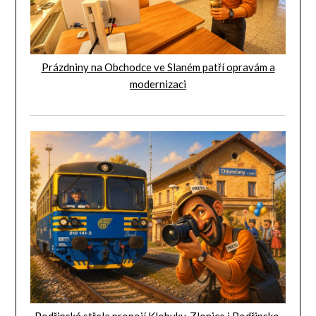
Prázdniny na Obchodce ve Slaném patří opravám a
modernizaci
Podřipská střela propojí Klobuky, Zlonice i Podřipsko.