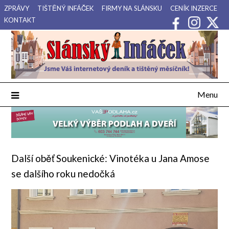
Přejdi
ZPRÁVY
TIŠTĚNÝ INFÁČEK
FIRMY NA SLÁNSKU
CENÍK INZERCE
na
KONTAKT
obsah
Váš internetový deník a tištěný měsíčník pro Slánsko, Kladensko
Slánský Infáček
a Lounsko.
Menu
Další oběť Soukenické: Vinotéka u Jana Amose
se dalšího roku nedočká