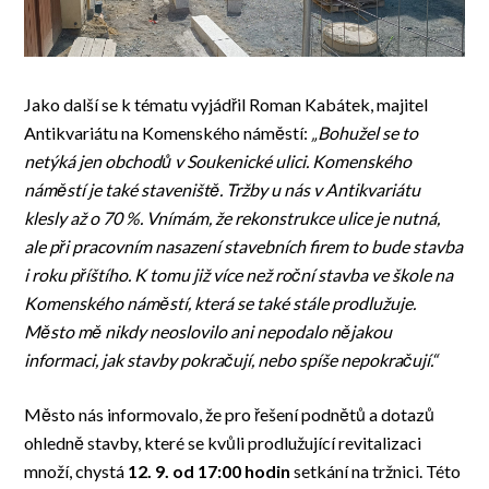
Jako další se k tématu vyjádřil Roman Kabátek, majitel
Antikvariátu na Komenského náměstí:
„Bohužel se to
netýká jen obchodů v Soukenické ulici. Komenského
náměstí je také staveniště. Tržby u nás v Antikvariátu
klesly až o 70 %. Vnímám, že rekonstrukce ulice je nutná,
ale při pracovním nasazení stavebních firem to bude stavba
i roku příštího. K tomu již více než roční stavba ve škole na
Komenského náměstí, která se také stále prodlužuje.
Město mě nikdy neoslovilo ani nepodalo nějakou
informaci, jak stavby pokračují, nebo spíše nepokračují.“
Město nás informovalo, že pro řešení podnětů a dotazů
ohledně stavby, které se kvůli prodlužující revitalizaci
množí, chystá
12. 9. od 17:00 hodin
setkání na tržnici. Této