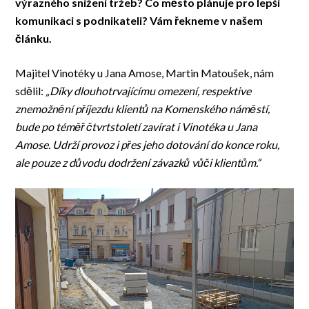
výrazného snížení tržeb? Co město plánuje pro lepší
komunikaci s podnikateli? Vám řekneme v našem
článku.
Majitel Vinotéky u Jana Amose, Martin Matoušek, nám
sdělil:
„Díky dlouhotrvajícímu omezení, respektive
znemožnění příjezdu klientů na Komenského náměstí,
bude po téměř čtvrtstoletí zavírat i Vinotéka u Jana
Amose. Udrží provoz i přes jeho dotování do konce roku,
ale pouze z důvodu dodržení závazků vůči klientům.“