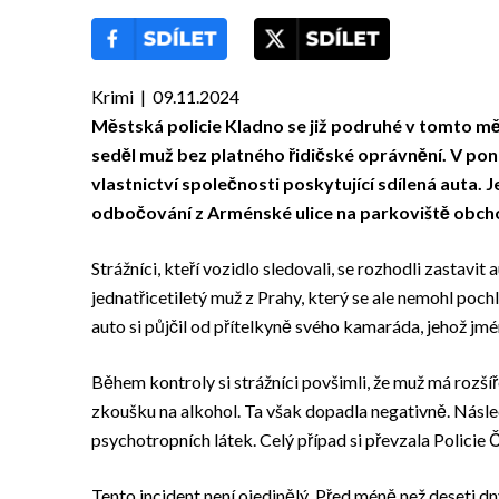
Krimi | 09.11.2024
Městská policie Kladno se již podruhé v tomto mě
seděl muž bez platného řidičské oprávnění. V pond
vlastnictví společnosti poskytující sdílená auta. J
odbočování z Arménské ulice na parkoviště obch
Strážníci, kteří vozidlo sledovali, se rozhodli zastavit 
jednatřicetiletý muž z Prahy, který se ale nemohl poch
auto si půjčil od přítelkyně svého kamaráda, jehož jmé
Během kontroly si strážníci povšimli, že muž má rozší
zkoušku na alkohol. Ta však dopadla negativně. Násl
psychotropních látek. Celý případ si převzala Policie 
Tento incident není ojedinělý. Před méně než deseti dny