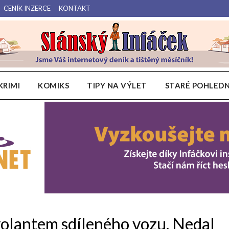
CENÍK INZERCE
KONTAKT
Váš internetový deník a tištěný měsíčník pro Slánsko, Kladensko a Lounsko.
Slánský Infáček
KRIMI
KOMIKS
TIPY NA VÝLET
STARÉ POHLEDN
 volantem sdíleného vozu. Nedal