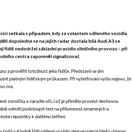
síci setkala s případem, kdy za volantem sdíleného vozidla
ělí dopoledne se na jejich radar dostala bílá Audi A3 ve
ejí řidič nedodržel základní pravidlo silničního provozu – při
odního centra zapomněl signalizovat.
auto a prověřit totožnost jeho řidiče. Představil se jim
lubit platným řidičským průkazem. Při vyšetřování vyšlo najevo, že
no zná.
řené zorničky a zarudlé oči, což je přimělo provést dechovou
edně odmítl podstoupit test na přítomnost omamných a
České republiky k dalšímu šetření.
 totiž v Kladně řídil sdílené vozidlo teprve patnáctiletý chlapec,