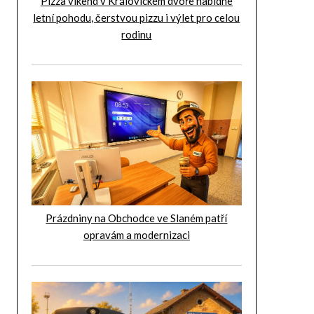
Pizza víkend v Královickém dvoře nabídne
letní pohodu, čerstvou pizzu i výlet pro celou
rodinu
Prázdniny na Obchodce ve Slaném patří
opravám a modernizaci