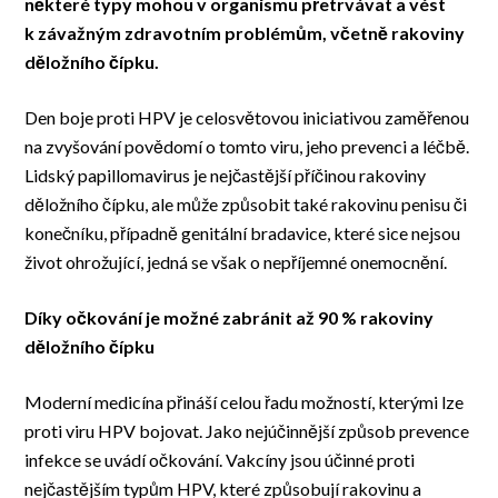
některé typy mohou v organismu přetrvávat a vést
k závažným zdravotním problémům, včetně rakoviny
děložního čípku.
Den boje proti HPV je celosvětovou iniciativou zaměřenou
na zvyšování povědomí o tomto viru, jeho prevenci a léčbě.
Lidský papillomavirus je nejčastější příčinou rakoviny
děložního čípku, ale může způsobit také rakovinu penisu či
konečníku, případně genitální bradavice, které sice nejsou
život ohrožující, jedná se však o nepříjemné onemocnění.
Díky očkování je možné zabránit až 90 % rakoviny
děložního čípku
Moderní medicína přináší celou řadu možností, kterými lze
proti viru HPV bojovat. Jako nejúčinnější způsob prevence
infekce se uvádí očkování. Vakcíny jsou účinné proti
nejčastějším typům HPV, které způsobují rakovinu a