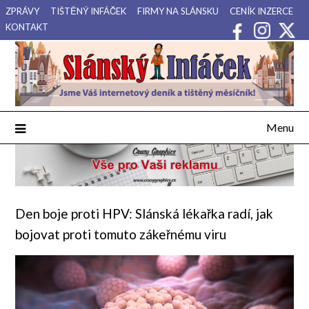
Přejdi
ZPRÁVY
TIŠTĚNÝ INFÁČEK
FIRMY NA SLÁNSKU
CENÍK INZERCE
na
KONTAKT
obsah
Váš internetový deník a tištěný měsíčník pro Slánsko, Kladensko
Slánský Infáček
a Lounsko.
Menu
Den boje proti HPV: Slánská lékařka radí, jak
bojovat proti tomuto zákeřnému viru