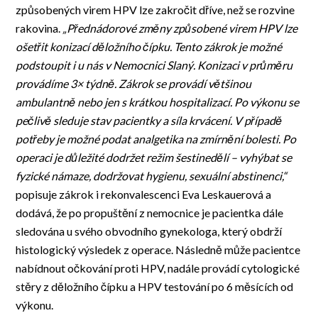
způsobených virem HPV lze zakročit dříve, než se rozvine
rakovina.
„Přednádorové změny způsobené virem HPV lze
ošetřit konizací děložního čípku. Tento zákrok je možné
podstoupit i u nás v Nemocnici Slaný. Konizaci v průměru
provádíme 3× týdně. Zákrok se provádí většinou
ambulantně nebo jen s krátkou hospitalizací. Po výkonu se
pečlivě sleduje stav pacientky a síla krvácení. V případě
potřeby je možné podat analgetika na zmírnění bolesti. Po
operaci je důležité dodržet režim šestinedělí – vyhýbat se
fyzické námaze, dodržovat hygienu, sexuální abstinenci,“
popisuje zákrok i rekonvalescenci Eva Leskauerová a
dodává, že po propuštění z nemocnice je pacientka dále
sledována u svého obvodního gynekologa, který obdrží
histologický výsledek z operace. Následně může pacientce
nabídnout očkování proti HPV, nadále provádí cytologické
stěry z děložního čípku a HPV testování po 6 měsících od
výkonu.