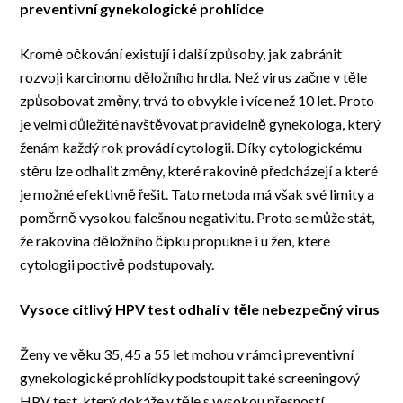
preventivní gynekologické prohlídce
Kromě očkování existují i další způsoby, jak zabránit
rozvoji karcinomu děložního hrdla. Než virus začne v těle
způsobovat změny, trvá to obvykle i více než 10 let. Proto
je velmi důležité navštěvovat pravidelně gynekologa, který
ženám každý rok provádí cytologii. Díky cytologickému
stěru lze odhalit změny, které rakovině předcházejí a které
je možné efektivně řešit. Tato metoda má však své limity a
poměrně vysokou falešnou negativitu. Proto se může stát,
že rakovina děložního čípku propukne i u žen, které
cytologii poctivě podstupovaly.
Vysoce citlivý HPV test odhalí v těle nebezpečný virus
Ženy ve věku 35, 45 a 55 let mohou v rámci preventivní
gynekologické prohlídky podstoupit také screeningový
HPV test, který dokáže v těle s vysokou přesností