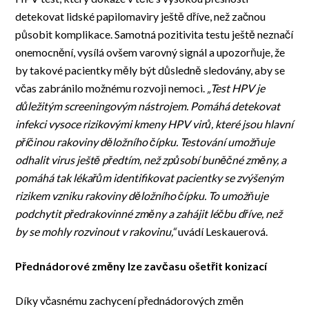
detekovat lidské papilomaviry ještě dříve, než začnou
působit komplikace. Samotná pozitivita testu ještě neznačí
onemocnění, vysílá ovšem varovný signál a upozorňuje, že
by takové pacientky měly být důsledně sledovány, aby se
včas zabránilo možnému rozvoji nemoci.
„
Test HPV je
důležitým screeningovým nástrojem. Pomáhá detekovat
infekci vysoce rizikovými kmeny HPV virů, které jsou hlavní
příčinou rakoviny děložního čípku. Testování umožňuje
odhalit virus ještě předtím, než způsobí buněčné změny, a
pomáhá tak lékařům identifikovat pacientky se zvýšeným
rizikem vzniku rakoviny děložního čípku. To umožňuje
podchytit předrakovinné změny a zahájit léčbu dříve, než
by se mohly rozvinout v rakovinu,“
uvádí Leskauerová.
Přednádorové změny lze zavčasu ošetřit konizací
Díky včasnému zachycení přednádorových změn