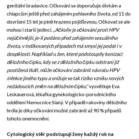
genitální bradavice. Očkování se doporučuje dívkám a
chlapcům ještě před zahájením pohlavního života, od 11 do
dovršení 15 let je plně hrazeno pojišťovnou. Očkovat se ale
mohou i starší jedinci.
„
Ačkoliv je očkování proti HPV
nejúčinnější, je-li podáno před zahájením sexuálního
života, v indikovaných případech má smysl jej podat i v
dospělosti. Například u žen, které podstoupily konizaci
děložního čípku, kdy se z děložního čípku odstraní již
postižená tkáň, může očkování zabránit návratu HPV
infekce jiného typu a snižuje se tak riziko vzniku nových
nežádoucích změn na děložním čípku,“
vysvětluje Eva
Leskauerová, lékařka gynekologicko-porodnického
oddělení Nemocnice Slaný. V případě rakoviny děložního
hrdla je díky očkování možné zabránit až 90 % případů
tohoto onemocnění.
Cytologický stěr podstupují ženy každý rok na