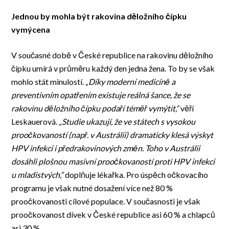
Jednou by mohla být rakovina děložního čípku
vymýcena
V současné době v České republice na rakovinu děložního
čípku umírá v průměru každý den jedna žena. To by se však
mohlo stát minulostí.
„Díky moderní medicíně a
preventivním opatřením existuje reálná šance, že se
rakovinu děložního čípku podaří téměř vymýtit,“
věří
Leskauerová.
„Studie ukazují, že ve státech s vysokou
proočkovaností (např. v Austrálii) dramaticky klesá výskyt
HPV infekcí i předrakovinových změn. Toho v Austrálii
dosáhli plošnou masivní proočkovaností proti HPV infekci
u mladistvých,“
doplňuje lékařka. Pro úspěch očkovacího
programu je však nutné dosažení více než 80 %
proočkovanosti cílové populace. V současnosti je však
proočkovanost dívek v České republice asi 60 % a chlapců
asi 30 %.