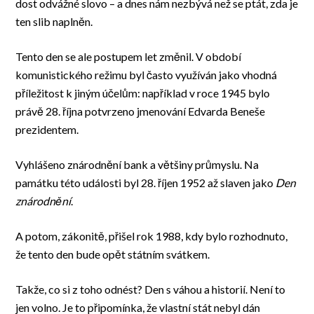
dost odvážné slovo – a dnes nám nezbývá než se ptát, zda je
ten slib naplněn.
Tento den se ale postupem let změnil. V období
komunistického režimu byl často využíván jako vhodná
příležitost k jiným účelům: například v roce 1945 bylo
právě 28. října potvrzeno jmenování Edvarda Beneše
prezidentem.
Vyhlášeno znárodnění bank a většiny průmyslu.
Na
památku této události byl 28. říjen 1952 až slaven jako
Den
znárodnění
.
A potom, zákonitě, přišel rok 1988, kdy bylo rozhodnuto,
že tento den bude opět státním svátkem.
Takže, co si z toho odnést? Den s váhou a historií. Není to
jen volno. Je to připomínka, že vlastní stát nebyl dán