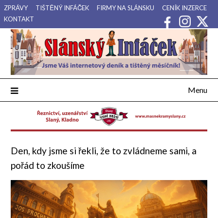
Přejdi
ZPRÁVY
TIŠTĚNÝ INFÁČEK
FIRMY NA SLÁNSKU
CENÍK INZERCE
na
KONTAKT
obsah
Váš internetový deník a tištěný měsíčník pro Slánsko, Kladensko
Slánský Infáček
a Lounsko.
Menu
Den, kdy jsme si řekli, že to zvládneme sami, a
pořád to zkoušíme