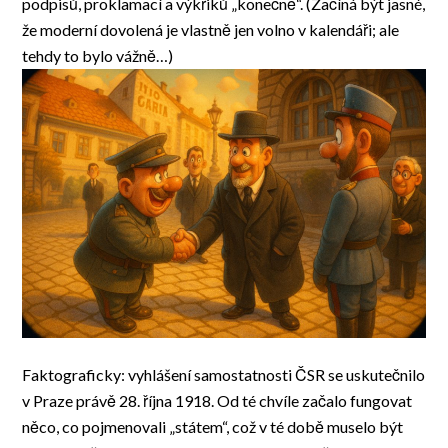
podpisů, proklamací a výkřiků „konečně“. (Začíná být jasné,
že moderní dovolená je vlastně jen volno v kalendáři; ale
tehdy to bylo vážně…)
Faktograficky: vyhlášení samostatnosti ČSR se uskutečnilo
v Praze právě 28. října 1918. Od té chvíle začalo fungovat
něco, co pojmenovali „státem“, což v té době muselo být