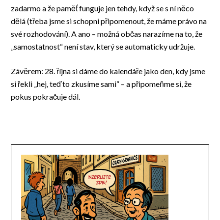
zadarmo a že paměť funguje jen tehdy, když se s ní něco
dělá (třeba jsme si schopni připomenout, že máme právo na
své rozhodování). A ano – možná občas narazíme na to, že
„samostatnost“ není stav, který se automaticky udržuje.
Závěrem: 28. října si dáme do kalendáře jako den, kdy jsme
si řekli „hej, teď to zkusíme sami“ – a připomeňme si, že
pokus pokračuje dál.