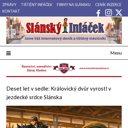
Přejdi
ZPRÁVY
TIŠTĚNÝ INFÁČEK
FIRMY NA SLÁNSKU
CENÍK INZERCE
na
KONTAKT
obsah
Váš internetový deník a tištěný měsíčník pro Slánsko, Kladensko
Slánský Infáček
a Lounsko.
Menu
Deset let v sedle: Královický dvůr vyrostl v
jezdecké srdce Slánska