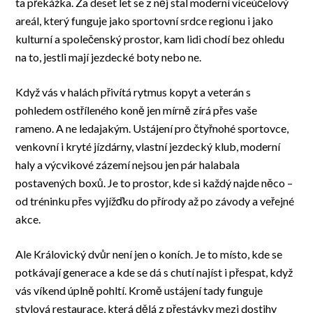
ta překážka. Za deset let se z něj stal moderní víceúčelový
areál, který funguje jako sportovní srdce regionu i jako
kulturní a společenský prostor, kam lidi chodí bez ohledu
na to, jestli mají jezdecké boty nebo ne.
Když vás v halách přivítá rytmus kopyt a veterán s
pohledem ostříleného koně jen mírně zírá přes vaše
rameno. A ne ledajakým. Ustájení pro čtyřnohé sportovce,
venkovní i kryté jízdárny, vlastní jezdecký klub, moderní
haly a výcvikové zázemí nejsou jen pár halabala
postavených boxů. Je to prostor, kde si každý najde něco –
od tréninku přes vyjížďku do přírody až po závody a veřejné
akce.
Ale Královický dvůr není jen o koních. Je to místo, kde se
potkávají generace a kde se dá s chutí najíst i přespat, když
vás víkend úplně pohltí. Kromě ustájení tady funguje
stylová restaurace, která dělá z přestávky mezi dostihy