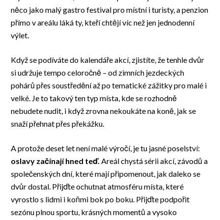
něco jako malý gastro festival pro místní i turisty, a penzion
přímo v areálu láká ty, kteří chtějí víc než jen jednodenní
výlet.
Když se podíváte do kalendáře akcí, zjistíte, že tenhle dvůr
si udržuje tempo celoročně – od zimních jezdeckých
pohárů přes soustředění až po tematické zážitky pro malé i
velké. Je to takový ten typ místa, kde se rozhodně
nebudete nudit, i když zrovna nekoukáte na koně, jak se
snaží přehnat přes překážku.
A protože deset let není malé výročí, je tu jasné poselství:
oslavy začínají hned teď.
Areál chystá sérii akcí, závodů a
společenských dní, které mají připomenout, jak daleko se
dvůr dostal. Přijďte ochutnat atmosféru místa, které
vyrostlo s lidmi i koňmi bok po boku. Přijďte podpořit
sezónu plnou sportu, krásných momentů a vysoko