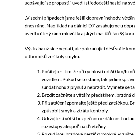
ucpávající se propusti,“ uvedli středočeští hasiči na s
„V sedmi případech jsme řešili dopravní nehody, většin
dnes ráno. Například na dálnici D7 zasahujeme u dopra
uvedl v úterý ráno mluvčí krajských hasičů Jan Sýkora.
Výstraha už sice neplatí, ale pokračující déšť stále ko
odborníků ze školy smyku:
Počítejte s tím, že při rychlosti od 60 km/h m
vozidlem. Pokud se to stane, tak jediné správn
sundat nohu z plynu) a nebrzdit. Vyhnete se t
Brzdit začněte s větším předstihem, brzdná drá
Při zatáčení zpomalte ještě před zatáčkou. 
způsobit smyk a ztrátu kontroly.
Udržujte si větší bezpečnou vzdálenost od aut
rozestupy alespoň na tři vteřiny.
Pokud jsou brzdové destičky mokré, vysušte je