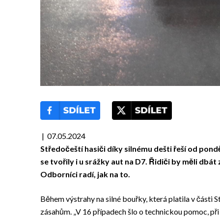
| 07.05.2024
Středočeští hasiči díky silnému dešti řeší od po
se tvořily i u srážky aut na D7. Řidiči by měli db
Odborníci radí, jak na to.
Během výstrahy na silné bouřky, která platila v části S
zásahům. „V 16 případech šlo o technickou pomoc, při 