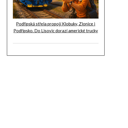
Podřipská střela propojí Klobuky, Zlonice i
Podřipsko. Do Lisovic dorazí americké trucky