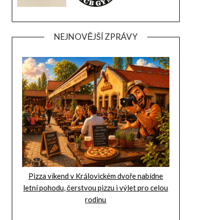
NEJNOVĚJŠÍ ZPRÁVY
Pizza víkend v Královickém dvoře nabídne
letní pohodu, čerstvou pizzu i výlet pro celou
rodinu