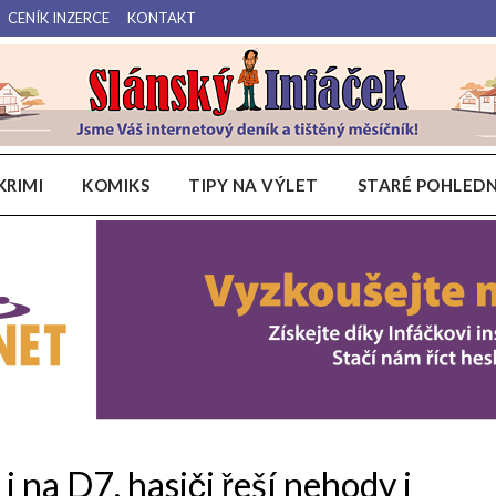
CENÍK INZERCE
KONTAKT
Váš internetový deník a tištěný měsíčník pro Slánsko, Kladensko a Lounsko.
Slánský Infáček
KRIMI
KOMIKS
TIPY NA VÝLET
STARÉ POHLEDN
 na D7, hasiči řeší nehody i