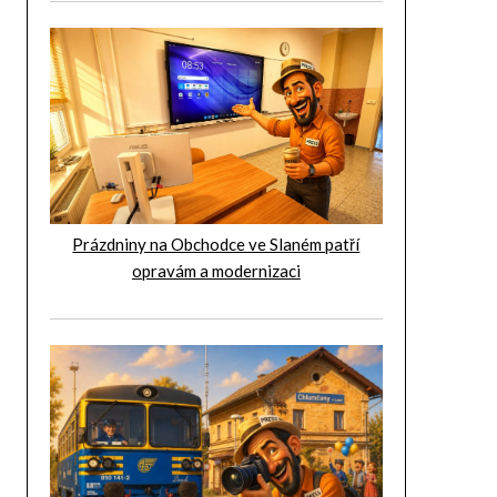
Prázdniny na Obchodce ve Slaném patří
opravám a modernizaci