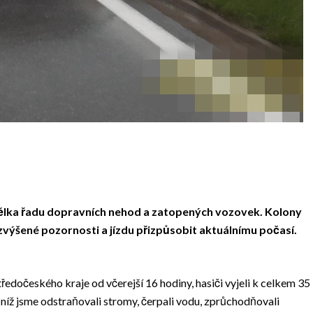
ndělka řadu dopravních nehod a zatopených vozovek. Kolony
át zvýšené pozornosti a jízdu přizpůsobit aktuálnímu počasí.
tředočeského kraje od včerejší 16 hodiny, hasiči vyjeli k celkem 35
níž jsme odstraňovali stromy, čerpali vodu, zprůchodňovali