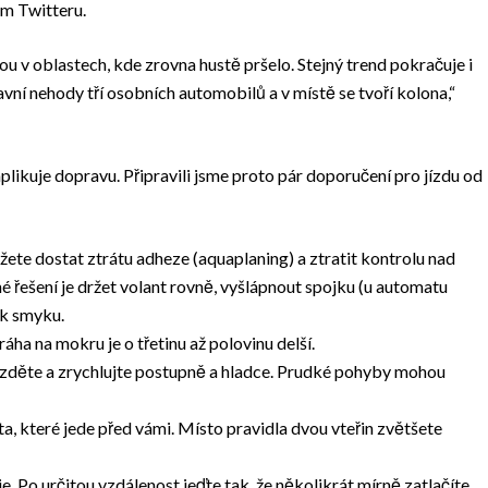
vém Twitteru.
ou v oblastech, kde zrovna hustě pršelo. Stejný trend pokračuje i
vní nehody tří osobních automobilů a v místě se tvoří kolona,“
mplikuje dopravu. Připravili jsme proto pár doporučení pro jízdu od
ůžete dostat ztrátu adheze (aquaplaning) a ztratit kontrolu nad
é řešení je držet volant rovně, vyšlápnout spojku (u automatu
ak smyku.
ha na mokru je o třetinu až polovinu delší.
Brzděte a zrychlujte postupně a hladce. Prudké pohyby mohou
a, které jede před vámi. Místo pravidla dvou vteřin zvětšete
. Po určitou vzdálenost jeďte tak, že několikrát mírně zatlačíte