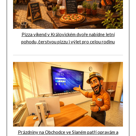
Pizza víkend v Královickém dvoře nabídne letní
pohodu, čerstvou pizzu i výlet pro celou rodinu
Prázdniny na Obchodce ve Slaném patří opravám a