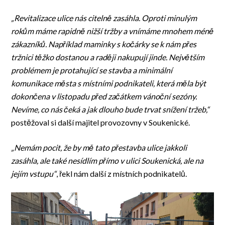
„Revitalizace ulice nás citelně zasáhla. Oproti minulým
rokům máme rapidně nižší tržby a vnímáme mnohem méně
zákazníků. Například maminky s kočárky se k nám přes
tržnici těžko dostanou a raději nakupují jinde. Největším
problémem je protahující se stavba a minimální
komunikace města s místními podnikateli, která měla být
dokončena v listopadu před začátkem vánoční sezóny.
Nevíme, co nás čeká a jak dlouho bude trvat snížení tržeb,“
postěžoval si další majitel provozovny v Soukenické.
„Nemám pocit, že by mě tato přestavba ulice jakkoli
zasáhla, ale také nesídlím přímo v ulici Soukenická, ale na
jejím vstupu“
, řekl nám další z místních podnikatelů.