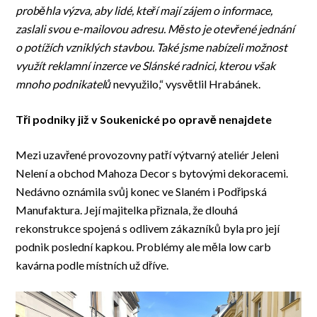
proběhla výzva, aby lidé, kteří mají zájem o informace,
zaslali svou e-mailovou adresu. Město je otevřené jednání
o potížích vzniklých stavbou. Také jsme nabízeli možnost
využít reklamní inzerce ve Slánské radnici, kterou však
mnoho podnikatelů
nevyužilo,“ vysvětlil Hrabánek.
Tři podniky již v Soukenické po opravě nenajdete
Mezi uzavřené provozovny patří výtvarný ateliér Jeleni
Nelení a obchod Mahoza Decor s bytovými dekoracemi.
Nedávno oznámila svůj konec ve Slaném i Podřipská
Manufaktura. Její majitelka přiznala, že dlouhá
rekonstrukce spojená s odlivem zákazníků byla pro její
podnik poslední kapkou. Problémy ale měla low carb
kavárna podle místních už dříve.