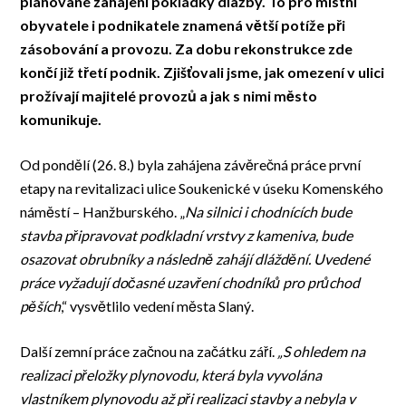
plánované zahájení pokládky dlažby. To pro místní
obyvatele i podnikatele znamená větší potíže při
zásobování a provozu. Za dobu rekonstrukce zde
končí již třetí podnik. Zjišťovali jsme, jak omezení v ulici
prožívají majitelé provozů a jak s nimi město
komunikuje.
Od pondělí (26. 8.) byla zahájena závěrečná práce první
etapy na revitalizaci ulice Soukenické v úseku Komenského
náměstí – Hanžburského. „
Na silnici i chodnících bude
stavba připravovat podkladní vrstvy z kameniva, bude
osazovat obrubníky a následně zahájí dláždění. Uvedené
práce vyžadují dočasné uzavření chodníků pro průchod
pěších
,“ vysvětlilo vedení města Slaný.
Další zemní práce začnou na začátku září.
„S ohledem na
realizaci přeložky plynovodu, která byla vyvolána
vlastníkem plynovodu až při realizaci stavby a nebyla v