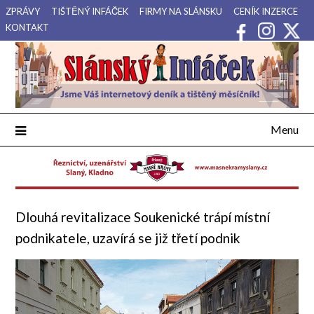
Přejdi
ZPRÁVY
TIŠTĚNÝ INFÁČEK
FIRMY NA SLÁNSKU
CENÍK INZERCE
na
KONTAKT
obsah
Váš internetový deník a tištěný měsíčník pro Slánsko, Kladensko
Slánský Infáček
a Lounsko.
Menu
Dlouhá revitalizace Soukenické trápí místní
podnikatele, uzavírá se již třetí podnik