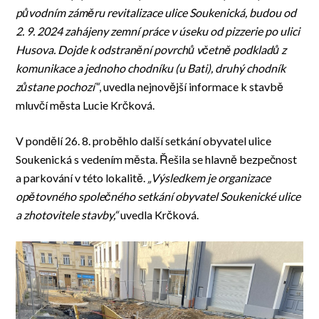
původním záměru revitalizace ulice Soukenická, budou od
2. 9. 2024 zahájeny zemní práce v úseku od pizzerie po ulici
Husova. Dojde k odstranění povrchů včetně podkladů z
komunikace a jednoho chodníku (u Bati), druhý chodník
zůstane pochozí“
, uvedla nejnovější informace k stavbě
mluvčí města Lucie Krčková.
V pondělí 26. 8. proběhlo další setkání obyvatel ulice
Soukenická s vedením města. Řešila se hlavně bezpečnost
a parkování v této lokalitě.
„Výsledkem je organizace
opětovného společného setkání obyvatel Soukenické ulice
a zhotovitele stavby,“
uvedla Krčková.