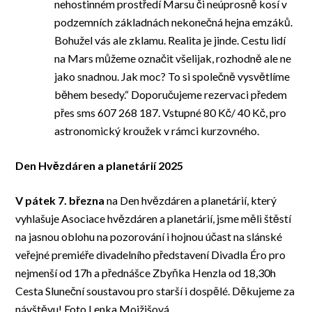
nehostinném prostředí Marsu či neúprosně kosí v
podzemních základnách nekonečná hejna emzáků.
Bohužel vás ale zklamu. Realita je jinde. Cestu lidí
na Mars můžeme označit všelijak, rozhodně ale ne
jako snadnou. Jak moc? To si společně vysvětlíme
během besedy.“ Doporučujeme rezervaci předem
přes sms 607 268 187. Vstupné 80 Kč/ 40 Kč, pro
astronomický kroužek v rámci kurzovného.
Den Hvězdáren a planetárií 2025
V pátek 7. března
na Den hvězdáren a planetárií, který
vyhlašuje Asociace hvězdáren a planetárií, jsme měli štěstí
na jasnou oblohu na pozorování i hojnou účast na slánské
veřejné premiéře divadelního představení Divadla Éro pro
nejmenší od 17h a přednášce Zbyňka Henzla od 18,30h
Cesta Sluneční soustavou pro starší i dospělé. Děkujeme za
návštěvu! Foto Lenka Mojžišová.