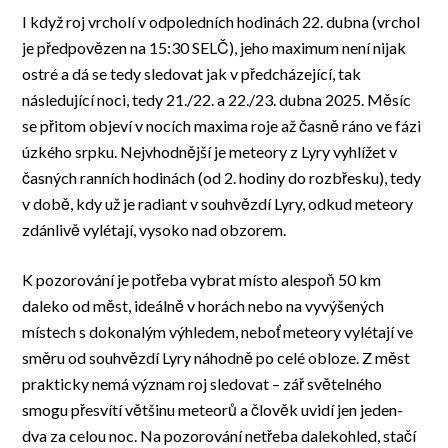
I když roj vrcholí v odpoledních hodinách 22. dubna (vrchol
je předpovězen na 15:30 SELČ), jeho maximum není nijak
ostré a dá se tedy sledovat jak v předcházející, tak
následující noci, tedy 21./22. a 22./23. dubna 2025. Měsíc
se přitom objeví v nocích maxima roje až časně ráno ve fázi
úzkého srpku. Nejvhodnější je meteory z Lyry vyhlížet v
časných ranních hodinách (od 2. hodiny do rozbřesku), tedy
v době, kdy už je radiant v souhvězdí Lyry, odkud meteory
zdánlivě vylétají, vysoko nad obzorem.
K pozorování je potřeba vybrat místo alespoň 50 km
daleko od měst, ideálně v horách nebo na vyvýšených
místech s dokonalým výhledem, neboť meteory vylétají ve
směru od souhvězdí Lyry náhodně po celé obloze. Z měst
prakticky nemá význam roj sledovat – zář světelného
smogu přesvítí většinu meteorů a člověk uvidí jen jeden-
dva za celou noc. Na pozorování netřeba dalekohled, stačí