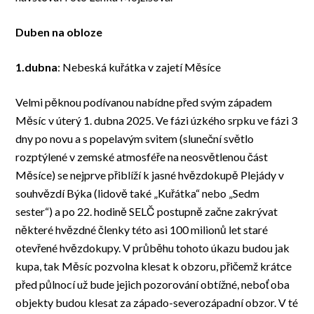
Duben na obloze
1.dubna
: Nebeská kuřátka v zajetí Měsíce
Velmi pěknou podívanou nabídne před svým západem
Měsíc v úterý 1. dubna 2025. Ve fázi úzkého srpku ve fázi 3
dny po novu a s popelavým svitem (sluneční světlo
rozptýlené v zemské atmosféře na neosvětlenou část
Měsíce) se nejprve přiblíží k jasné hvězdokupě Plejády v
souhvězdí Býka (lidově také „Kuřátka“ nebo „Sedm
sester“) a po 22. hodině SELČ postupně začne zakrývat
některé hvězdné členky této asi 100 milionů let staré
otevřené hvězdokupy. V průběhu tohoto úkazu budou jak
kupa, tak Měsíc pozvolna klesat k obzoru, přičemž krátce
před půlnocí už bude jejich pozorování obtížné, neboť oba
objekty budou klesat za západo-severozápadní obzor. V té