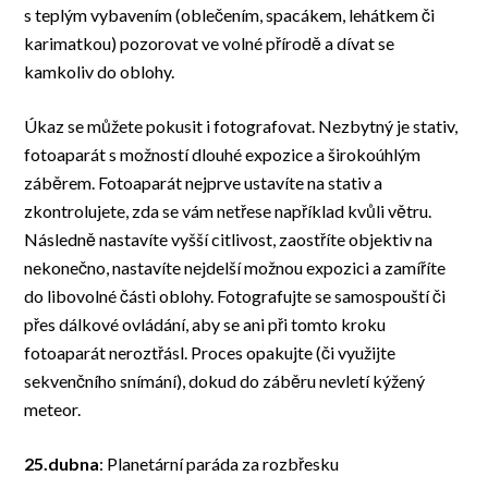
s teplým vybavením (oblečením, spacákem, lehátkem či
karimatkou) pozorovat ve volné přírodě a dívat se
kamkoliv do oblohy.
Úkaz se můžete pokusit i fotografovat. Nezbytný je stativ,
fotoaparát s možností dlouhé expozice a širokoúhlým
záběrem. Fotoaparát nejprve ustavíte na stativ a
zkontrolujete, zda se vám netřese například kvůli větru.
Následně nastavíte vyšší citlivost, zaostříte objektiv na
nekonečno, nastavíte nejdelší možnou expozici a zamíříte
do libovolné části oblohy. Fotografujte se samospouští či
přes dálkové ovládání, aby se ani při tomto kroku
fotoaparát neroztřásl. Proces opakujte (či využijte
sekvenčního snímání), dokud do záběru nevletí kýžený
meteor.
25.dubna
: Planetární paráda za rozbřesku