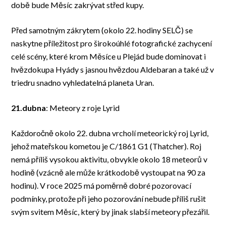
době bude Měsíc zakrývat střed kupy.
Před samotným zákrytem (okolo 22. hodiny SELČ) se
naskytne příležitost pro širokoúhlé fotografické zachycení
celé scény, které krom Měsíce u Plejád bude dominovat i
hvězdokupa Hyády s jasnou hvězdou Aldebaran a také už v
triedru snadno vyhledatelná planeta Uran.
21.dubna
: Meteory z roje Lyrid
Každoročně okolo 22. dubna vrcholí meteorický roj Lyrid,
jehož mateřskou kometou je C/1861 G1 (Thatcher). Roj
nemá příliš vysokou aktivitu, obvykle okolo 18 meteorů v
hodině (vzácně ale může krátkodobě vystoupat na 90 za
hodinu). V roce 2025 má poměrně dobré pozorovací
podmínky, protože při jeho pozorování nebude příliš rušit
svým svitem Měsíc, který by jinak slabší meteory přezářil.