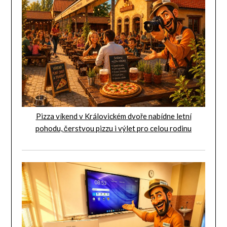
Pizza víkend v Královickém dvoře nabídne letní
pohodu, čerstvou pizzu i výlet pro celou rodinu