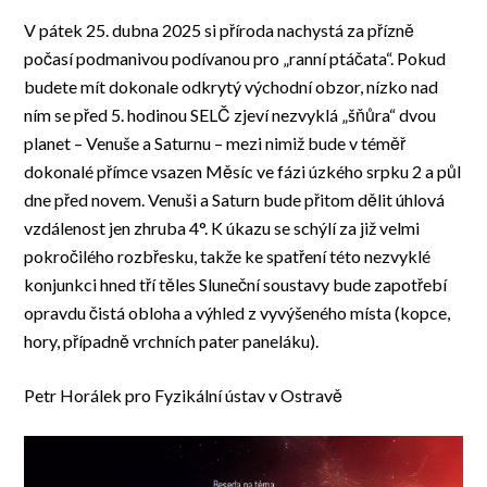
V pátek 25. dubna 2025 si příroda nachystá za přízně
počasí podmanivou podívanou pro „ranní ptáčata“. Pokud
budete mít dokonale odkrytý východní obzor, nízko nad
ním se před 5. hodinou SELČ zjeví nezvyklá „šňůra“ dvou
planet – Venuše a Saturnu – mezi nimiž bude v téměř
dokonalé přímce vsazen Měsíc ve fázi úzkého srpku 2 a půl
dne před novem. Venuši a Saturn bude přitom dělit úhlová
vzdálenost jen zhruba 4°. K úkazu se schýlí za již velmi
pokročilého rozbřesku, takže ke spatření této nezvyklé
konjunkci hned tří těles Sluneční soustavy bude zapotřebí
opravdu čistá obloha a výhled z vyvýšeného místa (kopce,
hory, případně vrchních pater paneláku).
Petr Horálek pro Fyzikální ústav v Ostravě