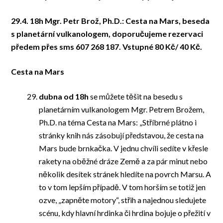
29.4. 18h Mgr. Petr Brož, Ph.D.: Cesta na Mars, beseda
s planetární vulkanologem, doporučujeme rezervaci
předem přes sms 607 268 187. Vstupné 80 Kč/ 40 Kč.
Cesta na Mars
dubna od 18h
se můžete těšit na besedu s
planetárním vulkanologem Mgr. Petrem Brožem,
Ph.D. na téma Cesta na Mars: „Stříbrné plátno i
stránky knih nás zásobují představou, že cesta na
Mars bude brnkačka. V jednu chvíli sedíte v křesle
rakety na oběžné dráze Země a za pár minut nebo
několik desítek stránek hledíte na povrch Marsu. A
to v tom lepším případě. V tom horším se totiž jen
ozve, „zapněte motory“, střih a najednou sledujete
scénu, kdy hlavní hrdinka či hrdina bojuje o přežití v