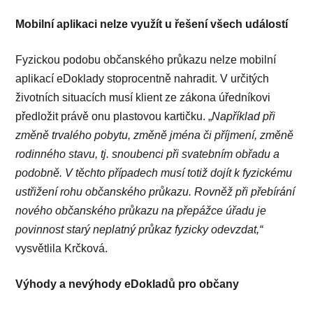
Mobilní aplikaci nelze využít u řešení všech událostí
Fyzickou podobu občanského průkazu nelze mobilní
aplikací eDoklady stoprocentně nahradit. V určitých
životních situacích musí klient ze zákona úředníkovi
předložit právě onu plastovou kartičku. „
Například při
změně trvalého pobytu, změně jména či příjmení, změně
rodinného stavu, tj. snoubenci při svatebním obřadu a
podobně. V těchto případech musí totiž dojít k fyzickému
ustřižení rohu občanského průkazu. Rovněž při přebírání
nového občanského průkazu na přepážce úřadu je
povinnost starý neplatný průkaz fyzicky odevzdat,“
vysvětlila Krčková.
Výhody a nevýhody eDokladů pro občany