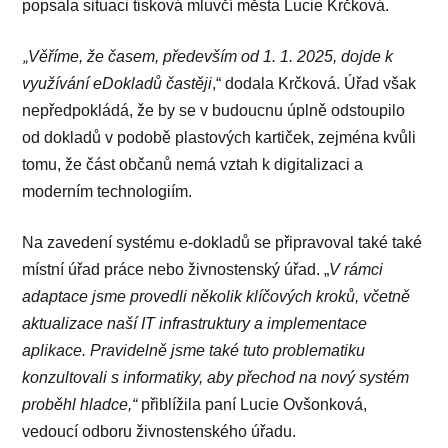
popsala situaci tisková mluvčí města Lucie Krčková.
„
Věříme, že časem, především od 1. 1. 2025, dojde k
využívání eDokladů častěji
,“ dodala Krčková. Úřad však
nepředpokládá, že by se v budoucnu úplně odstoupilo
od dokladů v podobě plastových kartiček, zejména kvůli
tomu, že část občanů nemá vztah k digitalizaci a
moderním technologiím.
Na zavedení systému e-dokladů se připravoval také také
místní úřad práce nebo živnostenský úřad. „
V rámci
adaptace jsme provedli několik klíčových kroků, včetně
aktualizace naší IT infrastruktury a implementace
aplikace. Pravidelně jsme také tuto problematiku
konzultovali s informatiky, aby přechod na nový systém
proběhl hladce,“
přiblížila paní Lucie Ovšonková,
vedoucí odboru živnostenského úřadu.