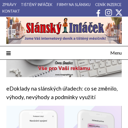
Přejdi
ZPRÁVY
TIŠTĚNÝ INFÁČEK
FIRMY NA SLÁNSKU
CENÍK INZERCE
na
KONTAKT
obsah
Váš internetový deník a tištěný měsíčník pro Slánsko, Kladensko
Slánský Infáček
a Lounsko.
Menu
eDoklady na slánských úřadech: co se změnilo,
výhody, nevýhody a podmínky využití