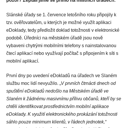
pozor? Zeptali jsme se přímo na místních úřadech.
Slánské úřady se 1. července letošního roku připojily k
tzv. ověřovatelům, u kterých je možné využít aplikaci
eDoklady, tedy předložit doklad totožnosti v elektronické
podobě. Úředníci na městském úřadě jsou nově
vybaveni chytrými mobilními telefony s nainstalovanou
čtecí aplikací nebo využívají počítač s připojením k síti s
mobilní aplikací.
První dny po uvedení eDokladů na úřadech ve Slaném
službu moc lidí nevyužilo. „
V prvních čtrnácti dnech od
spuštění eDokladů nedošlo na Městském úřadě ve
Slaném k žádnému masivnímu přílivu občanů, kteří by se
chtěli identifikovat prostřednictvím mobilní aplikace
eDoklady. K využití elektronického prokázání totožnosti
sáhlo pouze minimum klientů, v řádech jednotek,“