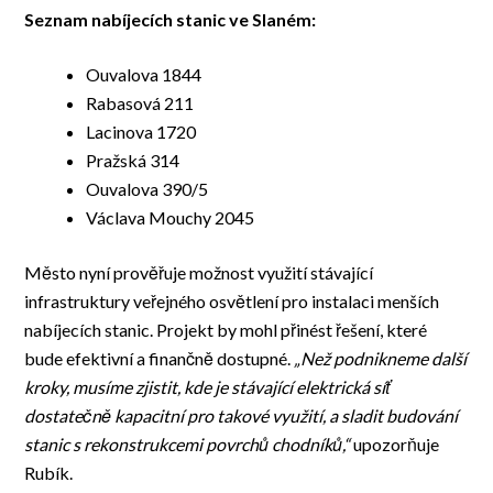
Seznam nabíjecích stanic ve Slaném:
Ouvalova 1844
Rabasová 211
Lacinova 1720
Pražská 314
Ouvalova 390/5
Václava Mouchy 2045
Město nyní prověřuje možnost využití stávající
infrastruktury veřejného osvětlení pro instalaci menších
nabíjecích stanic. Projekt by mohl přinést řešení, které
bude efektivní a finančně dostupné.
„Než
podnikneme další
kroky, musíme zjistit, kde je stávající elektrická síť
dostatečně kapacitní pro takové využití, a sladit budování
stanic s rekonstrukcemi povrchů chodníků,“
upozorňuje
Rubík.