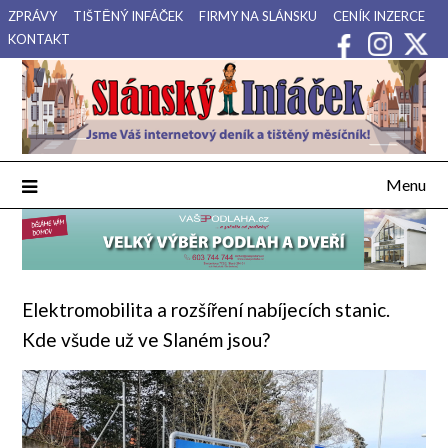
Přejdi
ZPRÁVY
TIŠTĚNÝ INFÁČEK
FIRMY NA SLÁNSKU
CENÍK INZERCE
na
KONTAKT
obsah
Váš internetový deník a tištěný měsíčník pro Slánsko, Kladensko
Slánský Infáček
a Lounsko.
Menu
Elektromobilita a rozšíření nabíjecích stanic.
Kde všude už ve Slaném jsou?