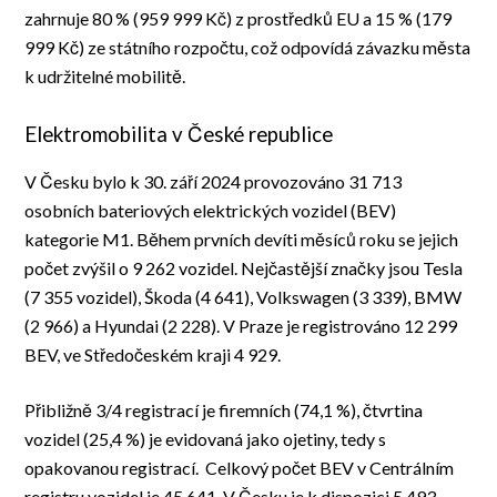
zahrnuje 80 % (959 999 Kč) z prostředků EU a 15 % (179
999 Kč) ze státního rozpočtu
, což odpovídá závazku města
k udržitelné mobilitě.
Elektromobilita v České republice
V Česku bylo k 30. září 2024 provozováno 31 713
osobních bateriových elektrických vozidel (BEV)
kategorie M1. Během prvních devíti měsíců roku se jejich
počet zvýšil o 9 262 vozidel. Nejčastější značky jsou Tesla
(7 355 vozidel), Škoda (4 641), Volkswagen (3 339), BMW
(2 966) a Hyundai (2 228). V Praze je registrováno 12 299
BEV, ve Středočeském kraji 4 929.
Přibližně 3/4 registrací je firemních (74,1 %), čtvrtina
vozidel (25,4 %) je evidovaná jako ojetiny, tedy s
opakovanou registrací. Celkový počet BEV v Centrálním
registru vozidel je 45 641. V Česku je k dispozici 5 493