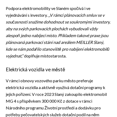
Podpora elektromobility ve Slaném spočívá i ve
vyjednávání s investory.
„V rámci plánovacích smluv se v
současnosti snažíme dohodnout se soukromými investory,
aby na svých parkovacích plochách vybudovali vždy
alespoň jedno nabíjecí místo. Příkladem takové praxe jsou
plánovaná parkovací stání nad areálem MEILLER Slaný,
kde se nám podařilo stanoviště pro nabíjení elektromobilů
vyjednat,“
doplňuje místostarosta.
Elektrická vozidla ve městě
V rámci obnovy vozového parku město preferuje
elektrická vozidla a aktivně využívá dotační programy k
jejich pořízení. V roce 2023 Slaný zakoupilo elektromobil
MG 4
s příspěvkem 300 000 Kč z dotace v rámci
Národního programu Životní prostředí
a dodávku pro
potřeby pečovatelských služeb d
otační podíl na něm