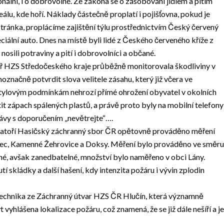
nální, i o dobrovolné. Ze zákona se o zásobování jídlem a pitím
álu, kde hoří. Náklady částečně proplatí i pojišťovna, pokud je
 stránka, proplácíme zajištění týlu prostřednictvím Český červený
eciální auto. Dnes na místě byli lidé z Českého červeného kříže z
osili potraviny a pití i dobrovolníci a občané.
oř HZS Středočeského kraje průběžně monitorovala škodliviny v
značně potvrdit slova velitele zásahu, který již včera ve
ptylovým podmínkám nehrozí přímé ohrožení obyvatel v okolních
it zápach spálených plastů, a právě proto byly na mobilní telefony
ávy s doporučením „nevětrejte“….
ratoří Hasičský záchranný sbor ČR opětovně prováděno měření
holec, Kamenné Žehrovice a Doksy. Měření bylo prováděno ve směru
iné, avšak zanedbatelné, množství bylo naměřeno v obci Lány.
 skládky a další hašení, kdy intenzita požáru i vývin zplodin
 technika ze Záchranný útvar HZS ČR Hlučín, která významně
vyhlášena lokalizace požáru, což znamená, že se již dále nešíří a je