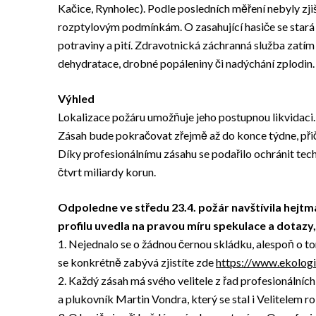
Kačice, Rynholec). Podle posledních měření nebyly zj
rozptylovým podmínkám. O zasahující hasiče se stará Č
potraviny a pití. Zdravotnická záchranná služba zatím
dehydratace, drobné popáleniny či nadýchání zplodin.
Výhled
Lokalizace požáru umožňuje jeho postupnou likvidaci. 
Zásah bude pokračovat zřejmě až do konce týdne, přiče
Díky profesionálnímu zásahu se podařilo ochránit tec
čtvrt miliardy korun.
Odpoledne ve středu 23.4. požár navštívila hej
profilu uvedla na pravou míru spekulace a dotazy
1. Nejednalo se o žádnou černou skládku, alespoň o to
se konkrétně zabývá zjistíte zde
https://www.ekolog
2. Každý zásah má svého velitele z řad profesionálních h
a plukovník Martin Vondra, který se stal i Velitelem r