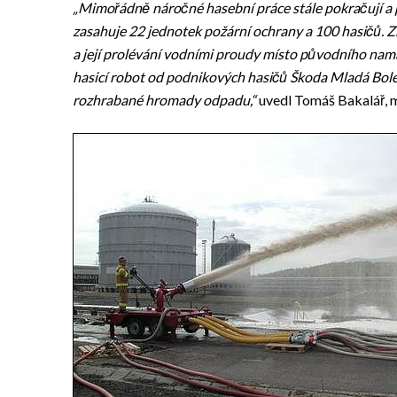
„Mimořádně náročné hasební práce stále pokračují a 
zasahuje 22 jednotek požární ochrany a 100 hasičů. 
a její prolévání vodními proudy místo původního nam
hasicí robot od podnikových hasičů Škoda Mladá Boles
rozhrabané hromady odpadu,“
uvedl Tomáš Bakalář, m