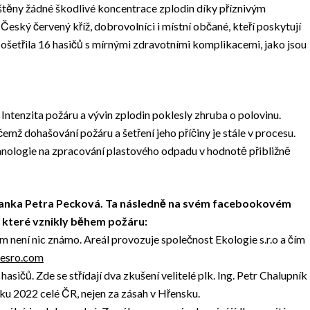
ištěny žádné škodlivé koncentrace zplodin díky příznivým
eský červený kříž, dobrovolníci i místní občané, kteří poskytují
 ošetřila 16 hasičů s mírnými zdravotními komplikacemi, jako jsou
Intenzita požáru a vývin zplodin poklesly zhruba o polovinu.
mž dohašování požáru a šetření jeho příčiny je stále v procesu.
hnologie na zpracování plastového odpadu v hodnotě přibližně
tmanka Petra Pecková. Ta následně na svém facebookovém
, které vznikly během požáru:
m není nic známo. Areál provozuje společnost Ekologie s.r.o a čím
iesro.com
asičů. Zde se střídají dva zkušení velitelé plk. Ing. Petr Chalupník
oku 2022 celé ČR, nejen za zásah v Hřensku.