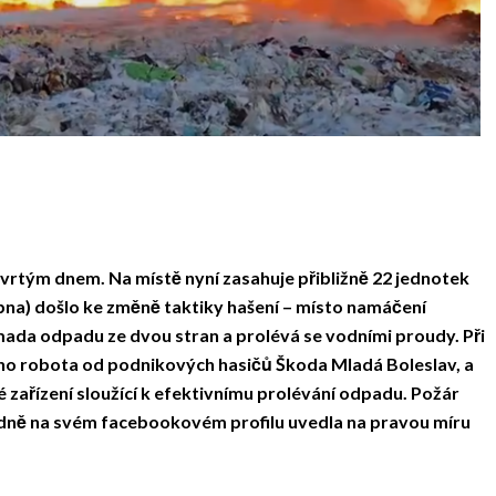
tvrtým dnem. Na místě nyní zasahuje přibližně 22 jednotek
bna) došlo ke změně taktiky hašení – místo namáčení
omada odpadu ze dvou stran a prolévá se vodními proudy. Při
cího robota od podnikových hasičů Škoda Mladá Boleslav, a
 zařízení sloužící k efektivnímu prolévání odpadu. Požár
ledně na svém facebookovém profilu uvedla na pravou míru