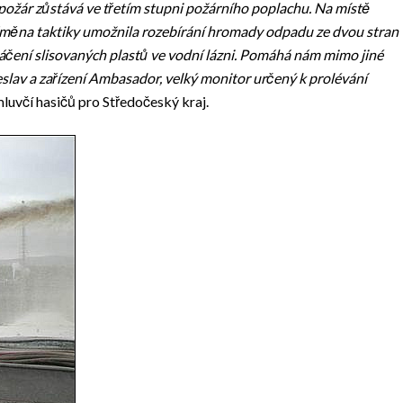
požár zůstává ve třetím stupni požárního poplachu. Na místě
Změna taktiky umožnila rozebírání hromady odpadu ze dvou stran
áčení slisovaných plastů ve vodní lázni. Pomáhá nám mimo jiné
lav a zařízení Ambasador, velký monitor určený k prolévání
luvčí hasičů pro Středočeský kraj.