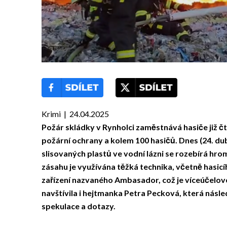
Krimi | 24.04.2025
Požár skládky v Rynholci zaměstnává hasiče již č
požární ochrany a kolem 100 hasičů. Dnes (24. du
slisovaných plastů ve vodní lázni se rozebírá hr
zásahu je využívána těžká technika, včetně hasi
zařízení nazvaného Ambasador, což je víceúčelové
navštívila i hejtmanka Petra Pecková, která nás
spekulace a dotazy.