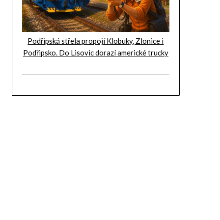
Podřipská střela propojí Klobuky, Zlonice i
Podřipsko. Do Lisovic dorazí americké trucky