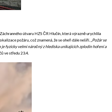
 Záchranného útvaru HZS ČR Hlučín, která výrazně urychlila
okalizace požáru, což znamená, že se oheň dále nešíří.
„Požár se
h je fyzicky velmi náročný z hlediska unikajících zplodin hoření a
čů ve středu 23.4.