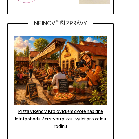
NEJNOVĚJŠÍ ZPRÁVY
Pizza víkend v Královickém dvoře nabídne
letní pohodu, čerstvou pizzu i výlet pro celou
rodinu