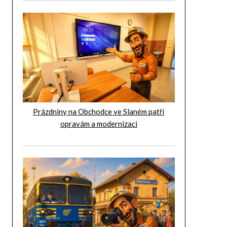
Prázdniny na Obchodce ve Slaném patří
opravám a modernizaci