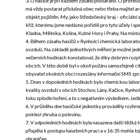
3. O hasiče je při každém zásahu postaráno. O profesio
má vždy postarat příslušná obec nebo třeba majitel are
objekt pojištěn. My, jako Středočeský kraj – oficiální
kříž, kterému jsme nedávno pořídili pro tyto účely i sp
Kladna, Mělníka, Kolína, Kutné Hory i Prahy. Na místo n
4. Během zásahu hasičů v Rynholci chemická laborat
ovzduší. Na základě jednotlivých měření je možné jedno
večerních hodinách konstatoval, že díky dobrým roz
obcích. V této době byl v okolí požáru samozřejmě cít
obyvatel okolních obcí rozeslány informační SMS zpr
5. Dnes v dopoledních hodinách bylo chemickou labo
kvality ovzduší v obcích Stochov, Lány, Kačice, Ryn
toku zplodin hoření, a to s negativním výsledkem. Jed
6. V průběhu dne hasičské jednotky prováděly rozhrnutí
poklesl zhruba o polovinu.
7. V odpoledních hodinách byla nasazena další těžká
přispěla k postupu hasebních prací a v 16:35 mohla být 
ohraničen.