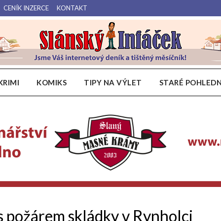
CENÍK INZERCE
KONTAKT
Váš internetový deník a tištěný měsíčník pro Slánsko, Kladensko a Lounsko.
Slánský Infáček
KRIMI
KOMIKS
TIPY NA VÝLET
STARÉ POHLEDN
í s požárem skládky v Rynholci