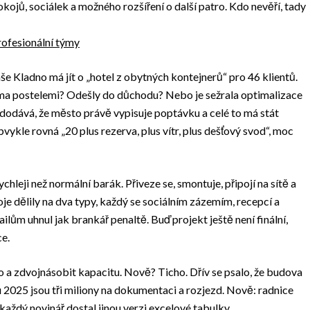
okojů, sociálek a možného rozšíření o další patro. Kdo nevěří, tady
rofesionální týmy
še Kladno má jít o „hotel z obytných kontejnerů“ pro 46 klientů.
věma postelemi? Odešly do důchodu? Nebo je sežrala optimalizace
dodává, že město právě vypisuje poptávku a celé to má stát
vykle rovná „20 plus rezerva, plus vítr, plus dešťový svod“, moc
hleji než normální barák. Přiveze se, smontuje, připojí na sítě a
je dělily na dva typy, každý se sociálním zázemím, recepcí a
lům uhnul jak brankář penaltě. Buď projekt ještě není finální,
ce.
ro a zdvojnásobit kapacitu. Nově? Ticho. Dřív se psalo, že budova
 2025 jsou tři miliony na dokumentaci a rozjezd. Nově: radnice
každý novinář dostal jinou verzi excelové tabulky.