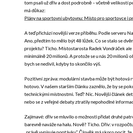
tom psali už dřív a dost podrobně – včetně velikostí p
má důkaz:
Plány na sportovní ubytovnu: Místo pro sportovce i p
A teď přichází novější verze příběhu. Podle serveru Na
Ano, předtím to mělo být 48 lůžek. Co se stalo se d
projektu? Ticho. Místostarosta Radek Vondráček ale 
minimálně 20 milionů. A protože se u nás 20 milionů ob
bych se nedivil, kdyby to skončilo výš.
Pozitivní zpráva: modulární stavba může být hotová ryc
hotovo. V našem starším článku zaznělo, že by se poko
technickými místnostmi. Teď? Nic. Novější článek detai
nebo se z veřejné debaty ztratily nepohodlné informa
Zajímavé: dřív se mluvilo o možnosti přidat druhé pat
barevně naváže na halu. Nově? Ticho. Dřív: v rozpočtu
„právě vypisuje poptávku“. Člověk má skoro pocit, že 