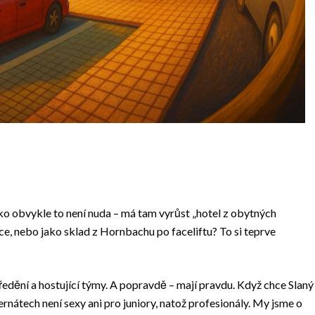
ako obvykle to není nuda – má tam vyrůst „hotel z obytných
ce, nebo jako sklad z Hornbachu po faceliftu? To si teprve
edění a hostující týmy. A popravdě – mají pravdu. Když chce Slaný
ernátech není sexy ani pro juniory, natož profesionály. My jsme o