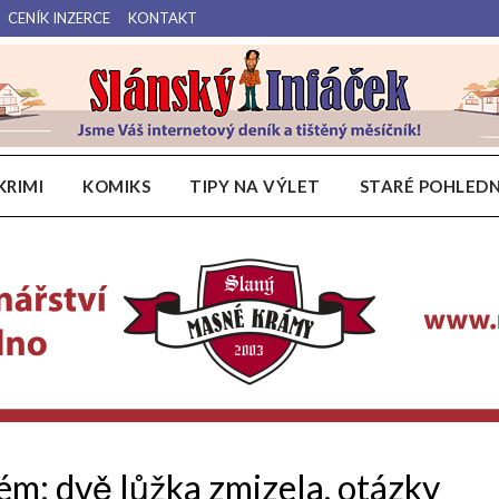
CENÍK INZERCE
KONTAKT
Váš internetový deník a tištěný měsíčník pro Slánsko, Kladensko a Lounsko.
Slánský Infáček
KRIMI
KOMIKS
TIPY NA VÝLET
STARÉ POHLEDN
ém: dvě lůžka zmizela, otázky