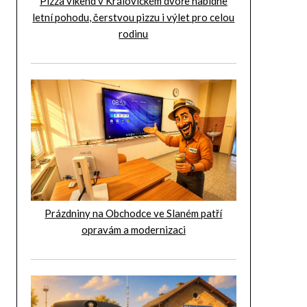
Pizza víkend v Královickém dvoře nabídne
letní pohodu, čerstvou pizzu i výlet pro celou
rodinu
Prázdniny na Obchodce ve Slaném patří
opravám a modernizaci