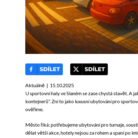
Aktuálně | 15.10.2025
U sportovní haly ve Slaném se zase chystá stavět. A j
kontejnerů“. Zní to jako luxusní ubytování pro sportov
ověříme.
Město říká: potřebujeme ubytování pro turnaje, soustř
dělat větší akce, hotely nejsou za rohem a spaní po int