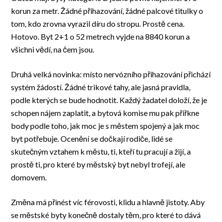
korun za metr. Žádné přihazování, žádné palcové titulky o
tom, kdo zrovna vyrazil díru do stropu. Prostě cena.
Hotovo. Byt 2+1 o 52 metrech vyjde na 8840 korun a
všichni vědí, na čem jsou.
Druhá velká novinka: místo nervózního přihazování přichází
systém žádostí. Žádné trikové tahy, ale jasná pravidla,
podle kterých se bude hodnotit. Každý žadatel doloží, že je
schopen nájem zaplatit, a bytová komise mu pak přiřkne
body podle toho, jak moc je s městem spojený a jak moc
byt potřebuje. Ocenění se dočkají rodiče, lidé se
skutečným vztahem k městu, ti, kteří tu pracují a žijí, a
prostě ti, pro které by městský byt nebyl trofejí, ale
domovem.
Změna má přinést víc férovosti, klidu a hlavně jistoty. Aby
se městské byty konečně dostaly těm, pro které to dává