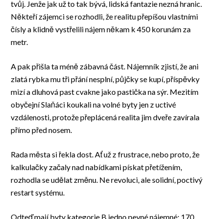
tvůj. Jenže jak už to tak bývá, lidská fantazie nezná hranic.
Někteří zájemci se rozhodli, že realitu přepíšou vlastními
čísly a klidně vystřelili nájem někam k 450 korunám za
metr.
A pak přišla ta méně zábavná část. Nájemník zjistí, že ani
zlatá rybka mu tři přání nesplní, půjčky se kupí, příspěvky
mizí a dluhová past cvakne jako pastička na sýr. Mezitím
obyčejní Slaňáci koukali na volné byty jen z uctivé
vzdálenosti, protože přeplácená realita jim dveře zavírala
přímo před nosem.
Rada města si řekla dost. Ať už z frustrace, nebo proto, že
kalkulačky začaly nad nabídkami pískat přetížením,
rozhodla se udělat změnu. Ne revoluci, ale solidní, poctivý
restart systému.
Odteď mají byty kategorie B jedno pevné nájemné: 170