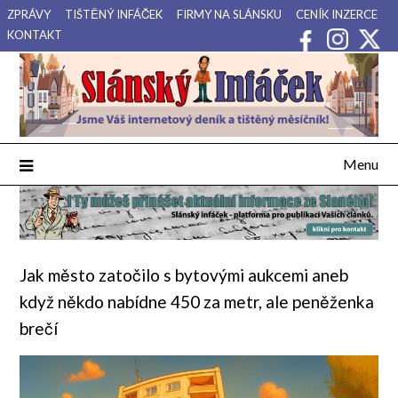
Přejdi
ZPRÁVY
TIŠTĚNÝ INFÁČEK
FIRMY NA SLÁNSKU
CENÍK INZERCE
na
KONTAKT
obsah
Váš internetový deník a tištěný měsíčník pro Slánsko, Kladensko
Slánský Infáček
a Lounsko.
Menu
Jak město zatočilo s bytovými aukcemi aneb
když někdo nabídne 450 za metr, ale peněženka
brečí