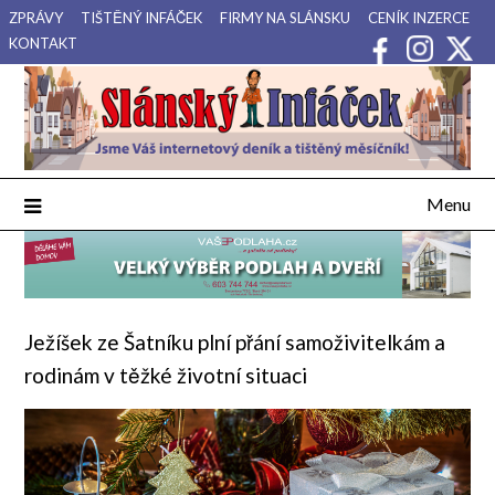
Přejdi
ZPRÁVY
TIŠTĚNÝ INFÁČEK
FIRMY NA SLÁNSKU
CENÍK INZERCE
na
KONTAKT
obsah
Váš internetový deník a tištěný měsíčník pro Slánsko, Kladensko
Slánský Infáček
a Lounsko.
Menu
Ježíšek ze Šatníku plní přání samoživitelkám a
rodinám v těžké životní situaci