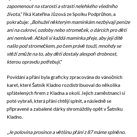
zapomenout na starosti a strasti nelehkého všedního
života,
“ říká Kateřina Jůzová ze Spolku Podprůhon, a
pokračuje: „
Bohužel některým maminkám nezbývají peníze
ani na cukroví, ozdoby nebo stromeček, o dárcích pro děti
ani nemluvě. Ačkoli si každá maminka přeje, aby její dítě
našlo pod stromečkem, po čem právě touží, mnohdy se
stěží zmůže na to, aby děti dostaly alespoň drobnost,
kterou opravdu potřebují.
“
Povídání a přání byla graficky zpracována do vánočních
karet, které Šatník Kladno rozdistribuoval do několika
spřátelených firem z Kladna a okolí. Jejich zaměstnanci si
poté vybrali, která přání chtějí splnit, a následně se
připravené a zabalené dárky shromáždily opět v Šatníku
Kladno.
„
Je polovina prosince a většinu přání z 87 máme splněno.