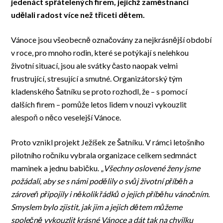
jedenáct spřátelených firem, jejichž zaměstnanci
udělali radost více než třiceti dětem.
Vánoce jsou všeobecně označovány za nejkrásnější období
v roce, pro mnoho rodin, které se potýkají s nelehkou
životní situací, jsou ale svátky často naopak velmi
frustrující, stresující a smutné. Organizátorský tým
kladenského Šatníku se proto rozhodl, že – s pomocí
dalších firem – pomůže letos lidem v nouzi vykouzlit
alespoň o něco veselejší Vánoce.
Proto vznikl projekt Ježíšek ze Šatníku. V rámci letošního
pilotního ročníku vybrala organizace celkem sedmnáct
maminek a jednu babičku. „
Všechny oslovené ženy jsme
požádali, aby se s námi podělily o svůj životní příběh a
zároveň připojily i několik řádků o jejich příběhu vánočním.
Smyslem bylo zjistit, jak jim a jejich dětem můžeme
společně vykouzlit krásné Vánoce a dát tak na chvilku