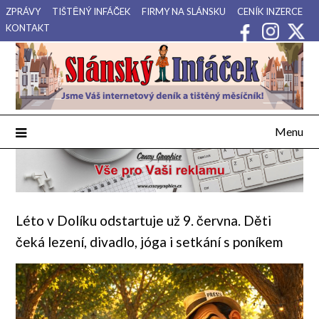
Přejdi
ZPRÁVY
TIŠTĚNÝ INFÁČEK
FIRMY NA SLÁNSKU
CENÍK INZERCE
na
KONTAKT
obsah
Váš internetový deník a tištěný měsíčník pro Slánsko, Kladensko
Slánský Infáček
a Lounsko.
Menu
Léto v Dolíku odstartuje už 9. června. Děti
čeká lezení, divadlo, jóga i setkání s poníkem