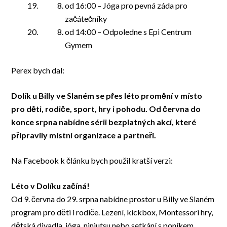
od 16:00 – Jóga pro pevná záda pro
začátečníky
od 14:00 – Odpoledne s Epi Centrum
Gymem
Perex bych dal:
Dolík u Billy ve Slaném se přes léto promění v místo
pro děti, rodiče, sport, hry i pohodu. Od června do
konce srpna nabídne sérii bezplatných akcí, které
připravily místní organizace a partneři.
Na Facebook k článku bych použil kratší verzi:
Léto v Dolíku začíná!
Od 9. června do 29. srpna nabídne prostor u Billy ve Slaném
program pro děti i rodiče. Lezení, kickbox, Montessori hry,
dětská divadla, jóga, ninjutsu nebo setkání s poníkem.