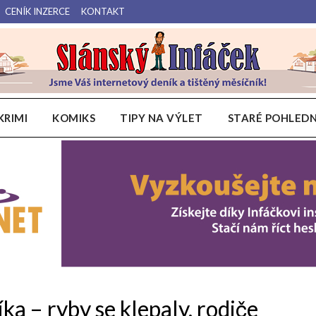
CENÍK INZERCE
KONTAKT
Váš internetový deník a tištěný měsíčník pro Slánsko, Kladensko a Lounsko.
Slánský Infáček
KRIMI
KOMIKS
TIPY NA VÝLET
STARÉ POHLEDN
ka – ryby se klepaly, rodiče