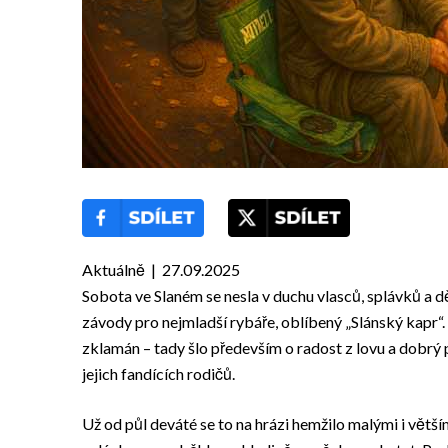
Aktuálně | 27.09.2025
Sobota ve Slaném se nesla v duchu vlasců, splávků a 
závody pro nejmladší rybáře, oblíbený „Slánský kapr“.
zklamán – tady šlo především o radost z lovu a dobrý
jejich fandících rodičů.
Už od půl deváté se to na hrázi hemžilo malými i větším