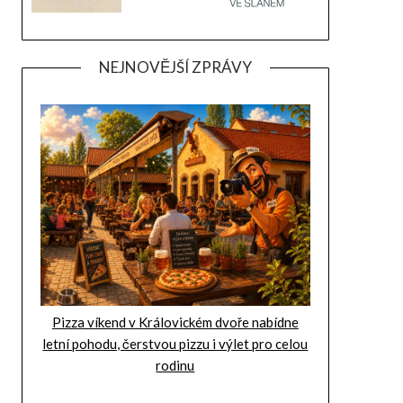
NEJNOVĚJŠÍ ZPRÁVY
Pizza víkend v Královickém dvoře nabídne
letní pohodu, čerstvou pizzu i výlet pro celou
rodinu