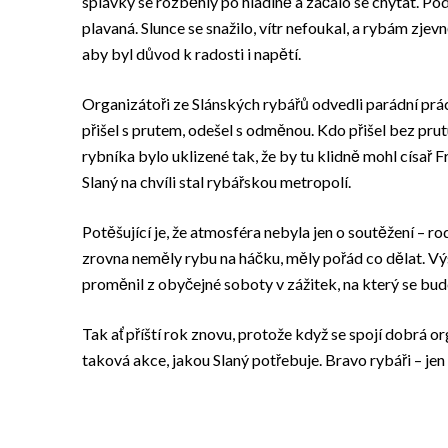
splávky se rozběhly po hladině a začalo se chytat. Po
plavaná. Slunce se snažilo, vítr nefoukal, a rybám zjev
aby byl důvod k radosti i napětí.
Organizátoři ze Slánských rybářů odvedli parádní práci
přišel s prutem, odešel s odměnou. Kdo přišel bez prutu
rybníka bylo uklizené tak, že by tu klidně mohl císař 
Slaný na chvíli stal rybářskou metropolí.
Potěšující je, že atmosféra nebyla jen o soutěžení – rod
zrovna neměly rybu na háčku, měly pořád co dělat. Vý
proměnil z obyčejné soboty v zážitek, na který se bu
Tak ať příští rok znovu, protože když se spojí dobrá or
taková akce, jakou Slaný potřebuje. Bravo rybáři – jen 