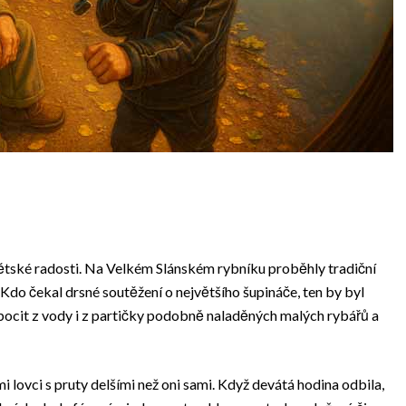
dětské radosti. Na Velkém Slánském rybníku proběhly tradiční
 Kdo čekal drsné soutěžení o největšího šupináče, ten by byl
 pocit z vody i z partičky podobně naladěných malých rybářů a
i lovci s pruty delšími než oni sami. Když devátá hodina odbila,