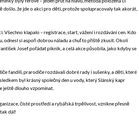
dmínky byly férové – jeden prut na hlavu, metoda položená či
ně došlo, že jde o akci pro děti, protože spolupracovaly tak akorát,
. Všechno klapalo – registrace, start, vážení i rozdávání cen. Kdo
, odnesl si aspoň dobrou náladu a chuť to příště zkusit. Okolí
František Josef pořádat piknik, a celá akce působila, jako kdyby se
iče fandili, prarodiče rozdávali dobré rady i sušenky, a děti, které
sledkem byl krásný společný den u vody, který Slánský kapr
de ještě dlouho vzpomínat.
ganizace, čisté prostředí a rybářská trpělivost, vznikne přesně
tak dál!