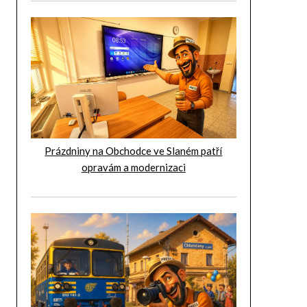
Prázdniny na Obchodce ve Slaném patří
opravám a modernizaci