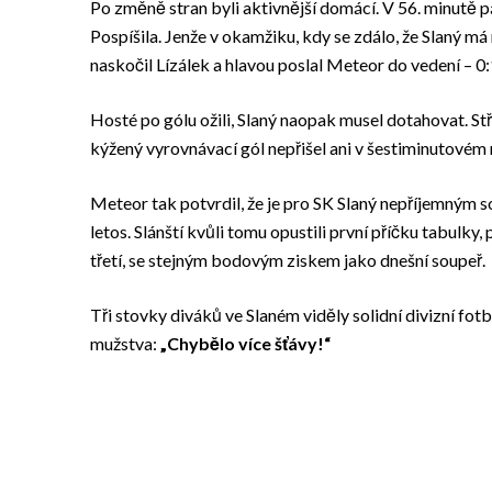
Po změně stran byli aktivnější domácí. V 56. minutě p
Pospíšila. Jenže v okamžiku, kdy se zdálo, že Slaný má 
naskočil Lízálek a hlavou poslal Meteor do vedení – 0:
Hosté po gólu ožili, Slaný naopak musel dotahovat. St
kýžený vyrovnávací gól nepřišel ani v šestiminutovém 
Meteor tak potvrdil, že je pro SK Slaný nepříjemným s
letos. Slánští kvůli tomu opustili první příčku tabulky, 
třetí, se stejným bodovým ziskem jako dnešní soupeř.
Tři stovky diváků ve Slaném viděly solidní divizní fotb
mužstva:
„Chybělo více šťávy!“