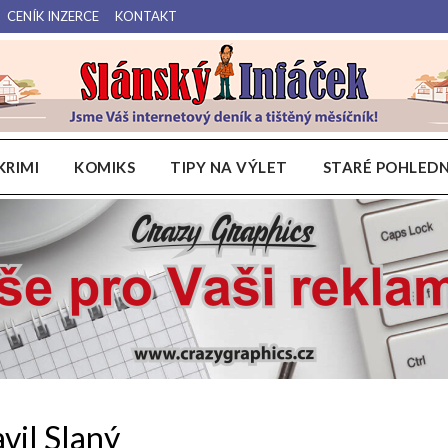
CENÍK INZERCE
KONTAKT
Váš internetový deník a tištěný měsíčník pro Slánsko, Kladensko a Lounsko.
Slánský Infáček
KRIMI
KOMIKS
TIPY NA VÝLET
STARÉ POHLEDN
vil Slaný