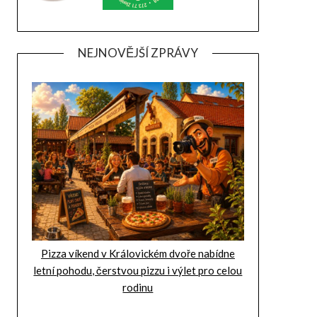
NEJNOVĚJŠÍ ZPRÁVY
Pizza víkend v Královickém dvoře nabídne
letní pohodu, čerstvou pizzu i výlet pro celou
rodinu