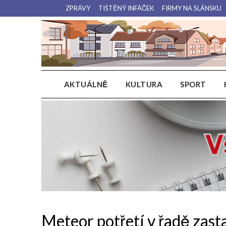
Přejdi
ZPRÁVY
TIŠTĚNÝ INFÁČEK
FIRMY NA SLÁNSKU
na
obsah
AKTUÁLNĚ
KULTURA
SPORT
Meteor potřetí v řadě zasta