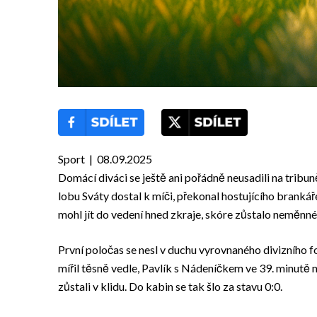
Sport | 08.09.2025
Domácí diváci se ještě ani pořádně neusadili na tribun
lobu Sváty dostal k míči, překonal hostujícího brankář
mohl jít do vedení hned zkraje, skóre zůstalo neměnné
První poločas se nesl v duchu vyrovnaného divizního f
mířil těsně vedle, Pavlík s Nádeníčkem ve 39. minutě
zůstali v klidu. Do kabin se tak šlo za stavu 0:0.