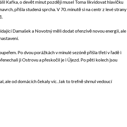
álil Kafka, o devět minut později musel Toma likvidovat hlavičku
navrch, přišla studená sprcha. V 70. minutě si na centr z levé strany
1.
řídající Damašek a Novotný měli dodat ofenzivě novou energii, ale
nastavení.
oupeřem. Po dvou porážkách v minulé sezóně přišla třetí v řadě i
přenechali ji Ostrovu a přeskočil je i Újezd. Po pěti kolech jsou
al, ale od domácích čekaly víc. Jak to trefně shrnul vedoucí