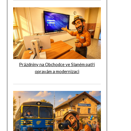
Prázdniny na Obchodce ve Slaném patří
opravám a modernizaci