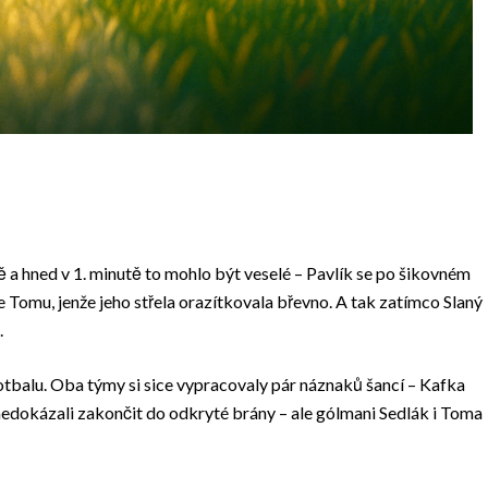
ě a hned v 1. minutě to mohlo být veselé – Pavlík se po šikovném
e Tomu, jenže jeho střela orazítkovala břevno. A tak zatímco Slaný
.
otbalu. Oba týmy si sice vypracovaly pár náznaků šancí – Kafka
 nedokázali zakončit do odkryté brány – ale gólmani Sedlák i Toma