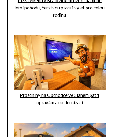
Pizza víkend v Královickém dvoře nabídne
letní pohodu, čerstvou pizzu i výlet pro celou
rodinu
Prázdniny na Obchodce ve Slaném patří
opravám a modernizaci