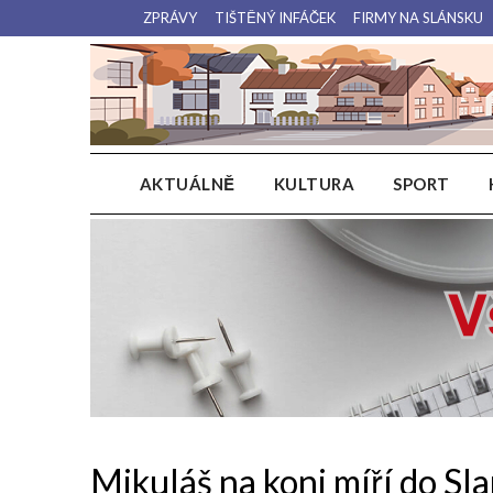
Přejdi
ZPRÁVY
TIŠTĚNÝ INFÁČEK
FIRMY NA SLÁNSKU
na
obsah
AKTUÁLNĚ
KULTURA
SPORT
Mikuláš na koni míří do Sl