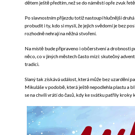
dětem ještě předtím, než se do náměstí opře zvuk řetě
Po slavnostním příjezdu totiž nastoupí hlučnější druh
probudit i ty, kdo si myslí, že jejich svědomí je bez p
rozhodně nehrají na něžná stvoření.
Na místě bude připraveno i občerstvení a drobnosti p
něco, co v jiných městech často mizí: skutečný advent
tradici.
Slaný tak získává událost, která může bez uzardění pa
Mikuláše v podobě, která ještě nepodlehla plastu a bli
se na chvíli vrátí do časů, kdy ke svátku patřily kroky