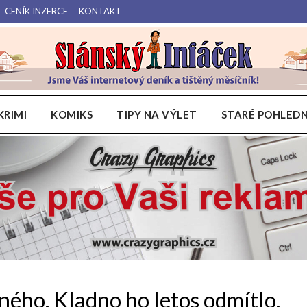
CENÍK INZERCE
KONTAKT
Váš internetový deník a tištěný měsíčník pro Slánsko, Kladensko a Lounsko.
Slánský Infáček
KRIMI
KOMIKS
TIPY NA VÝLET
STARÉ POHLEDN
aného. Kladno ho letos odmítlo,