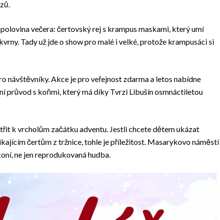
zů.
á polovina večera: čertovský rej s krampus maskami, který umí
oskvrny. Tady už jde o show pro malé i velké, protože krampusáci si
ro návštěvníky. Akce je pro veřejnost zdarma a letos nabídne
ní průvod s koňmi, který má díky Tvrzi Libušín osmnáctiletou
třit k vrcholům začátku adventu. Jestli chcete dětem ukázat
kajícím čertům z tržnice, tohle je příležitost. Masarykovo náměstí
 koní, ne jen reprodukovaná hudba.