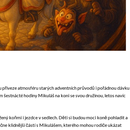
u přiveze atmosféru starých adventních průvodů i pořádnou dávku
 šestnácté hodiny Mikuláš na koni se svou družinou, letos navíc
ný koňmi i jezdce v sedlech. Děti si budou moci koně pohladit a
ačne klidnější částí s Mikulášem, kterého mohou rodiče ukázat