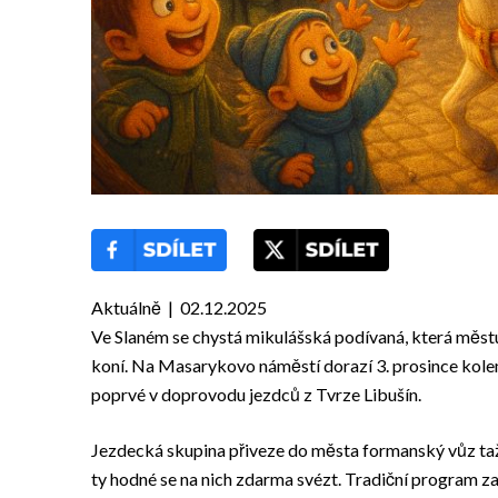
Aktuálně | 02.12.2025
Ve Slaném se chystá mikulášská podívaná, která měst
koní. Na Masarykovo náměstí dorazí 3. prosince kolem
poprvé v doprovodu jezdců z Tvrze Libušín.
Jezdecká skupina přiveze do města formanský vůz taže
ty hodné se na nich zdarma svézt. Tradiční program z