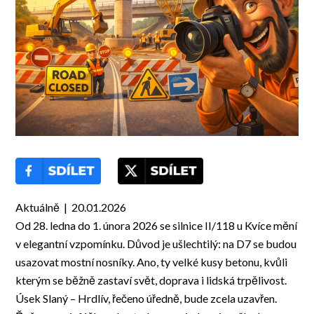
Aktuálně | 20.01.2026
Od 28. ledna do 1. února 2026 se silnice II/118 u Kvíce mění
v elegantní vzpomínku. Důvod je ušlechtilý: na D7 se budou
usazovat mostní nosníky. Ano, ty velké kusy betonu, kvůli
kterým se běžně zastaví svět, doprava i lidská trpělivost.
Úsek Slaný – Hrdlív, řečeno úředně, bude zcela uzavřen.