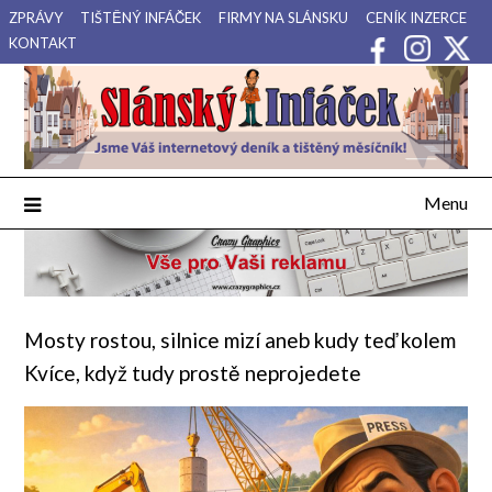
Přejdi
ZPRÁVY
TIŠTĚNÝ INFÁČEK
FIRMY NA SLÁNSKU
CENÍK INZERCE
na
KONTAKT
obsah
Váš internetový deník a tištěný měsíčník pro Slánsko, Kladensko
Slánský Infáček
a Lounsko.
Menu
Mosty rostou, silnice mizí aneb kudy teď kolem
Kvíce, když tudy prostě neprojedete