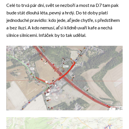
Celé to trvá pár dní, svět se nezboří a most na D7 tam pak
bude stát dlouhá léta, pevný a hrdý. Do té doby platí
jednoduché pravidlo: kdo jede, ať jede chytře, s předstihem
a bez iluzí. A kdo nemusí, ať si klidně uvaří kafe a nechá
silnice silnicemi. Infáček by to tak udělal.