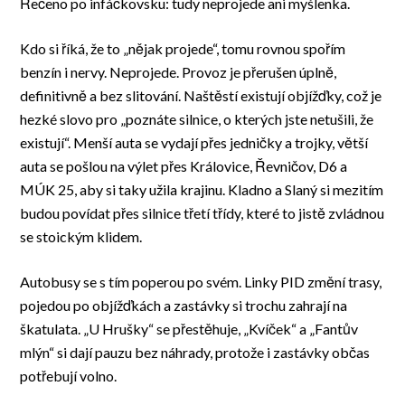
Řečeno po infáčkovsku: tudy neprojede ani myšlenka.
Kdo si říká, že to „nějak projede“, tomu rovnou spořím
benzín i nervy. Neprojede. Provoz je přerušen úplně,
definitivně a bez slitování. Naštěstí existují objížďky, což je
hezké slovo pro „poznáte silnice, o kterých jste netušili, že
existují“. Menší auta se vydají přes jedničky a trojky, větší
auta se pošlou na výlet přes Královice, Řevničov, D6 a
MÚK 25, aby si taky užila krajinu. Kladno a Slaný si mezitím
budou povídat přes silnice třetí třídy, které to jistě zvládnou
se stoickým klidem.
Autobusy se s tím poperou po svém. Linky PID změní trasy,
pojedou po objížďkách a zastávky si trochu zahrají na
škatulata. „U Hrušky“ se přestěhuje, „Kvíček“ a „Fantův
mlýn“ si dají pauzu bez náhrady, protože i zastávky občas
potřebují volno.