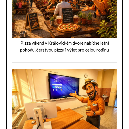
Pizza víkend v Královickém dvoře nabídne letní
pohodu, čerstvou pizzu i výlet pro celou rodinu