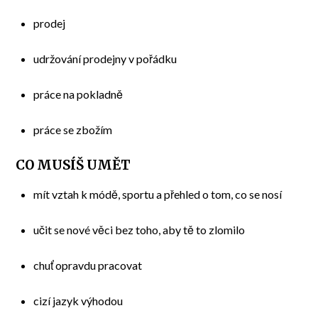
prodej
udržování prodejny v pořádku
práce na pokladně
práce se zbožím
CO MUSÍŠ UMĚT
mít vztah k módě, sportu a přehled o tom, co se nosí
učit se nové věci bez toho, aby tě to zlomilo
chuť opravdu pracovat
cizí jazyk výhodou