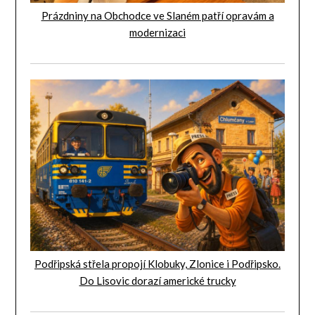
Prázdniny na Obchodce ve Slaném patří opravám a
modernizaci
Podřipská střela propojí Klobuky, Zlonice i Podřipsko.
Do Lisovic dorazí americké trucky