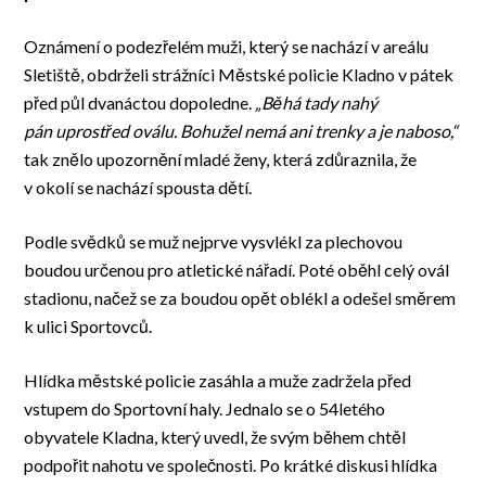
Oznámení o podezřelém muži, který se nachází v areálu
Sletiště, obdrželi strážníci Městské policie Kladno v pátek
před půl dvanáctou dopoledne.
„Běhá tady nahý
pán uprostřed oválu. Bohužel nemá ani trenky a je naboso,“
tak znělo upozornění mladé ženy, která zdůraznila, že
v okolí se nachází spousta dětí.
Podle svědků se muž nejprve vysvlékl za plechovou
boudou určenou pro atletické nářadí. Poté oběhl celý ovál
stadionu, načež se za boudou opět oblékl a odešel směrem
k ulici Sportovců.
Hlídka městské policie zasáhla a muže zadržela před
vstupem do Sportovní haly. Jednalo se o 54letého
obyvatele Kladna, který uvedl, že svým během chtěl
podpořit nahotu ve společnosti. Po krátké diskusi hlídka