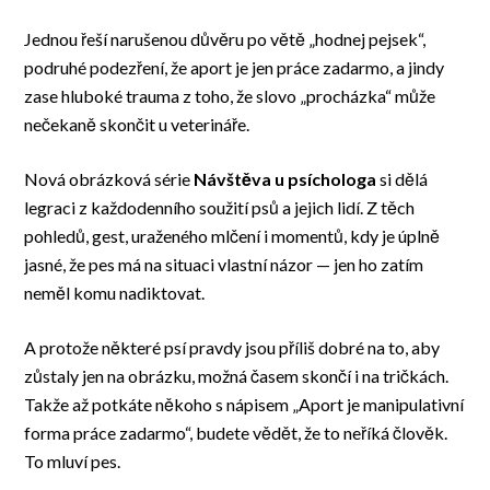
Jednou řeší narušenou důvěru po větě „hodnej pejsek“,
podruhé podezření, že aport je jen práce zadarmo, a jindy
zase hluboké trauma z toho, že slovo „procházka“ může
nečekaně skončit u veterináře.
Nová obrázková série
Návštěva u psíchologa
si dělá
legraci z každodenního soužití psů a jejich lidí. Z těch
pohledů, gest, uraženého mlčení i momentů, kdy je úplně
jasné, že pes má na situaci vlastní názor — jen ho zatím
neměl komu nadiktovat.
A protože některé psí pravdy jsou příliš dobré na to, aby
zůstaly jen na obrázku, možná časem skončí i na tričkách.
Takže až potkáte někoho s nápisem „Aport je manipulativní
forma práce zadarmo“, budete vědět, že to neříká člověk.
To mluví pes.