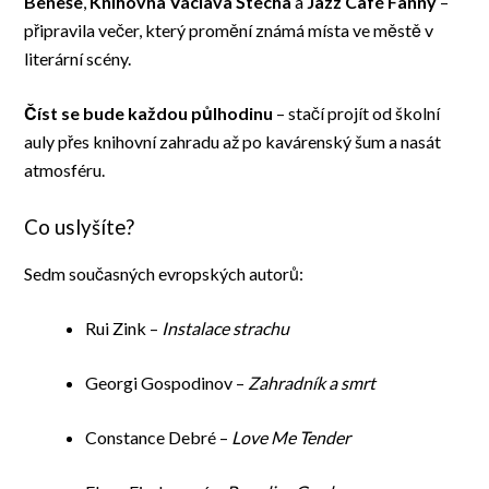
Beneše
,
Knihovna Václava Štecha
a
Jazz Café Fanny
–
připravila večer, který promění známá místa ve městě v
literární scény.
Číst se bude každou půlhodinu
– stačí projít od školní
auly přes knihovní zahradu až po kavárenský šum a nasát
atmosféru.
Co uslyšíte?
Sedm současných evropských autorů:
Rui Zink –
Instalace strachu
Georgi Gospodinov –
Zahradník a smrt
Constance Debré –
Love Me Tender