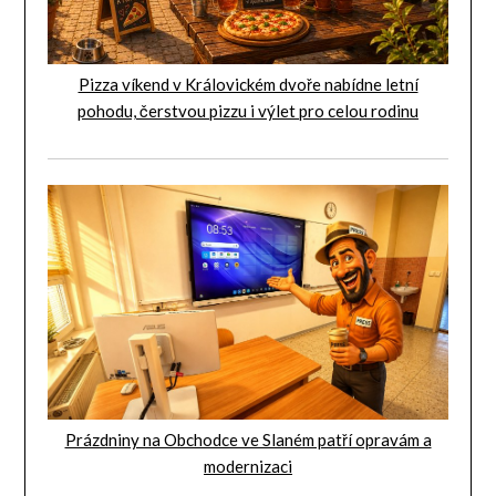
Pizza víkend v Královickém dvoře nabídne letní
pohodu, čerstvou pizzu i výlet pro celou rodinu
Prázdniny na Obchodce ve Slaném patří opravám a
modernizaci