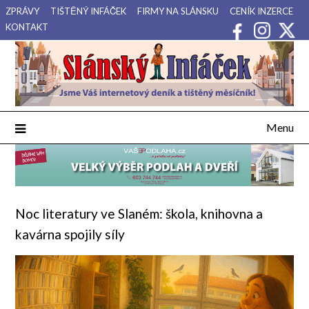
Přejdi
ZPRÁVY
TIŠTĚNÝ INFÁČEK
FIRMY NA SLÁNSKU
CENÍK INZERCE
na
KONTAKT
obsah
Váš internetový deník a tištěný měsíčník pro Slánsko, Kladensko
Slánský Infáček
a Lounsko.
Menu
Noc literatury ve Slaném: škola, knihovna a
kavárna spojily síly