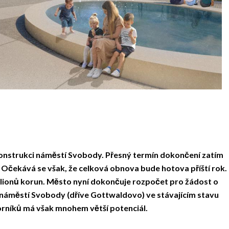
onstrukci náměstí Svobody. Přesný termín dokončení zatím
tí. Očekává se však, že celková obnova bude hotova příští rok.
ilionů korun. Město nyní dokončuje rozpočet pro žádost o
jí náměstí Svobody (dříve Gottwaldovo) ve stávajícím stavu
borníků má však mnohem větší potenciál.