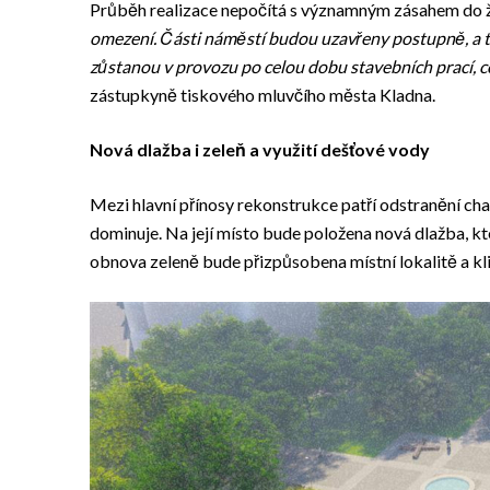
Průběh realizace nepočítá s významným zásahem do ž
omezení. Části náměstí budou uzavřeny postupně, a t
zůstanou v provozu po celou dobu stavebních prací, c
zástupkyně tiskového mluvčího města Kladna.
Nová dlažba i zeleň a využití dešťové vody
Mezi hlavní přínosy rekonstrukce patří odstranění char
dominuje. Na její místo bude položena nová dlažba, k
obnova zeleně bude přizpůsobena místní lokalitě a k