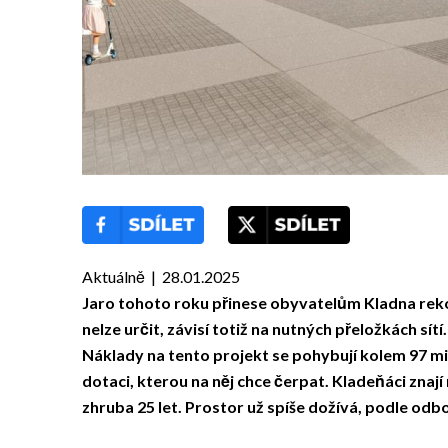
Aktuálně | 28.01.2025
Jaro tohoto roku přinese obyvatelům Kladna rek
nelze určit, závisí totiž na nutných přeložkách sí
Náklady na tento projekt se pohybují kolem 97 m
dotaci, kterou na něj chce čerpat. Kladeňáci zna
zhruba 25 let. Prostor už spíše dožívá, podle od