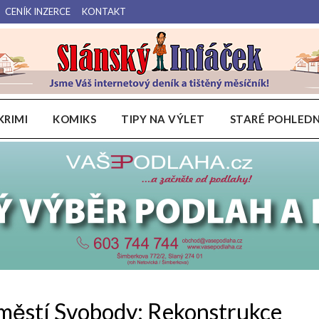
CENÍK INZERCE
KONTAKT
Váš internetový deník a tištěný měsíčník pro Slánsko, Kladensko a Lounsko.
Slánský Infáček
KRIMI
KOMIKS
TIPY NA VÝLET
STARÉ POHLEDN
áměstí Svobody: Rekonstrukce