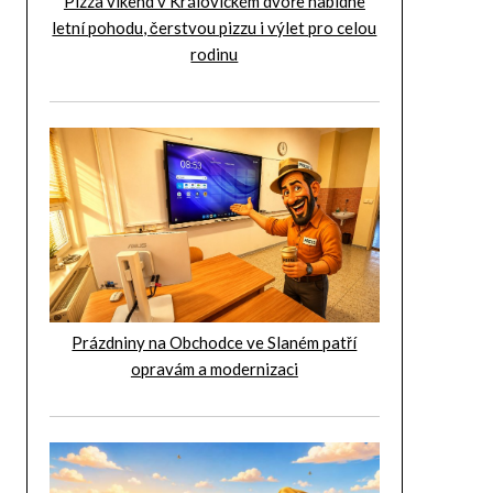
Pizza víkend v Královickém dvoře nabídne
letní pohodu, čerstvou pizzu i výlet pro celou
rodinu
Prázdniny na Obchodce ve Slaném patří
opravám a modernizaci