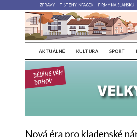
Přejdi
ZPRÁVY
TIŠTĚNÝ INFÁČEK
FIRMY NA SLÁNSKU
na
obsah
AKTUÁLNĚ
KULTURA
SPORT
Nová éra pro kladenské n