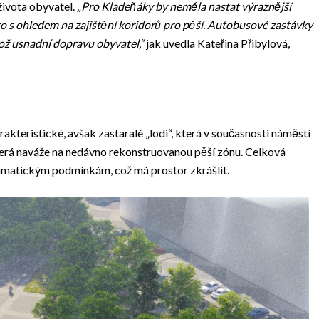
ivota obyvatel.
„Pro Kladeňáky by neměla nastat výraznější
o s ohledem na zajištění koridorů pro pěší. Autobusové zastávky
ož usnadní dopravu obyvatel,“
jak uvedla Kateřina Přibylová,
akteristické, avšak zastaralé „lodi“, která v současnosti náměstí
terá naváže na nedávno rekonstruovanou pěší zónu. Celková
limatickým podmínkám, což má prostor zkrášlit.