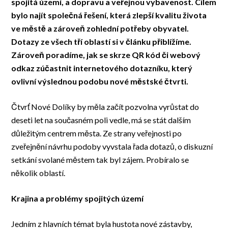
spojitá území, a dopravu a veřejnou vybavenost. Cílem
bylo najít společná řešení, která zlepší kvalitu života
ve městě a zároveň zohlední potřeby obyvatel.
Dotazy ze všech tří oblastí si v článku přiblížíme.
Zároveň poradíme, jak se skrze QR kód či webový
odkaz zúčastnit internetového dotazníku, který
ovlivní výslednou podobu nové městské čtvrti.
Čtvrť Nové Dolíky by měla začít pozvolna vyrůstat do
deseti let na současném poli vedle, má se stát dalším
důležitým centrem města. Ze strany veřejnosti po
zveřejnění návrhu podoby vyvstala řada dotazů, o diskuzní
setkání svolané městem tak byl zájem. Probíralo se
několik oblastí.
Krajina a problémy spojitých území
Jedním z hlavních témat byla hustota nové zástavby,