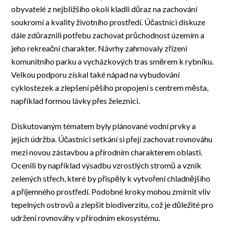
obyvatelé z nejbližšího okolí kladli důraz na zachování
soukromí a kvality životního prostředí. Účastníci diskuze
dále zdůraznili potřebu zachovat průchodnost územím a
jeho rekreační charakter. Návrhy zahrnovaly zřízení
komunitního parku a vycházkových tras směrem k rybníku.
Velkou podporu získal také nápad na vybudování
cyklostezek a zlepšení pěšího propojení s centrem města,
například formou lávky přes železnici.
Diskutovaným tématem byly plánované vodní prvky a
jejich údržba. Účastníci setkání si přejí zachovat rovnováhu
mezi novou zástavbou a přírodním charakterem oblasti.
Ocenili by například výsadbu vzrostlých stromů a vznik
zelených střech, které by přispěly k vytvoření chladnějšího
a příjemného prostředí. Podobné kroky mohou zmírnit vliv
tepelných ostrovů a zlepšit biodiverzitu, což je důležité pro
udržení rovnováhy v přírodním ekosystému.