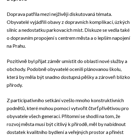
Doprava patřila mezi nejživěji diskutovaná témata.
Obyvatelé vyjádřili obavy z dopravních komplikací, úzkých
silnic a nedostatku parkovacích míst. Diskuze se vedla také
o dopravním propojení s centrem města a o lepším napojení
na Prahu.
Pozitivně byl přijat záměr umístit do oblasti nové služby a
obchody. Podobně obyvatelé ocenili plánovanou školu,
která by měla být snadno dostupná pěšky a zároveň blízko
přírody.
Z participativního setkání vzešlo mnoho konstruktivních
podnětů, které mohou pomoci vytvořit čtvrť přívětivou pro
obyvatele všech generací. Přítomní se shodli na tom, že
rozvoj města musí být citlivý k přírodě, měl by nabídnout
dostatek kvalitního bydlení a veřejných prostor a přinést