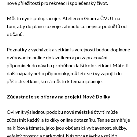
nové příležitosti pro rekreaci i společenský život.
Město nyní spolupracuje s Atelierem Gram a ČVUT na
tom, aby do plánu rozvoje zahrnulo co nejvíce podnětů od
občanů.
Poznatky z vycházek a setkání s veřejností budou doplněné
ověřovacím online dotazníkem a po zapracování
připomínek do návrhu proběhne další kolo setkání. Máte-li
další nápady nebo připomínky, můžete se i vy zapojit do
příštích setkání, která město k tématu plánuje.
Zúčastněte se příprav na projekt Nové Dolíky
Ovlivnit výslednou podobu nové městské čtvrti může
zúčastnit každý, a to díky online dotazníku. Ten se zaměřuje
na klíčová témata, jako jsou občanská vybavenost, služby,
veřejný prostor a parkování. Názory a návrhy vzešlé z