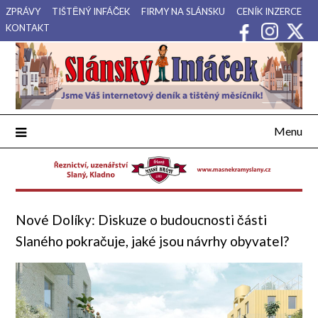
Přejdi
ZPRÁVY
TIŠTĚNÝ INFÁČEK
FIRMY NA SLÁNSKU
CENÍK INZERCE
na
KONTAKT
obsah
Váš internetový deník a tištěný měsíčník pro Slánsko, Kladensko
Slánský Infáček
a Lounsko.
Menu
Nové Dolíky: Diskuze o budoucnosti části
Slaného pokračuje, jaké jsou návrhy obyvatel?