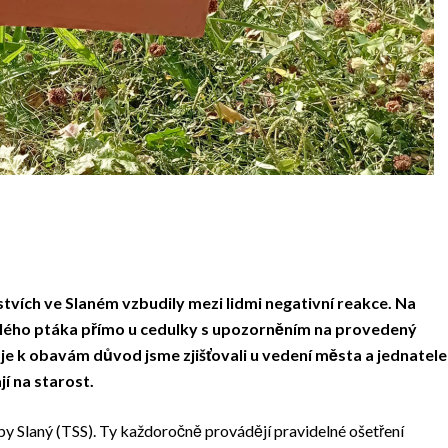
tvích ve Slaném vzbudily mezi lidmi negativní reakce. Na
ynulého ptáka přímo u cedulky s upozorněním na provedený
 je k obavám důvod jsme zjišťovali u vedení města a jednatele
jí na starost.
žby Slaný (TSS). Ty každoročně provádějí pravidelné ošetření