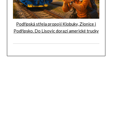
Podřipská střela propojí Klobuky, Zlonice i
Podřipsko. Do Lisovic dorazí americké trucky