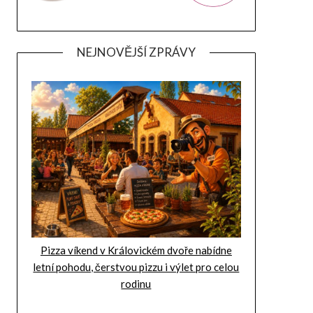
NEJNOVĚJŠÍ ZPRÁVY
Pizza víkend v Královickém dvoře nabídne
letní pohodu, čerstvou pizzu i výlet pro celou
rodinu