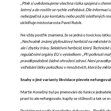
„Plně si uvědomujeme všechna rizika spojená s chemic
šetrný a do rostlin se rychle vstřebává. Dle informací 
nebezpečná a po kontaktu nebo požití ošetřených rostli
uklidňuje místostarosta Pavel Rubík.
Ne vždy postřik znamená, že se jedná o toxickou látku
„Nechvalně známý glyfosátový herbicid na městské trá
ale i zbytky trávy. Selektivní herbicid, který Technické
regulačními orgány EU s výsledkem:
„Při polknutí ma
pravděpodobné žádné ohrožení zdraví. Není pravděpo
vstřebání látky pokožkou v množstvích, která by měla 
Snahy o jiné varianty likvidace plevele nefungova
Martin Konečný byl po jmenování do funkce jednatele
praxi to ale nefungovalo, kupily se stížnosti a tak se
Problém má podle Konečného dvě roviny.
„Postřik ch