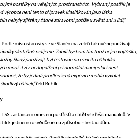
kými postřiky na veřejných prostranstvích. Vybraný postřik je
od výrobce není tento přípravek klasifikován jako látka
n nebyly zjištěny žádné zdravotní potíže u zvířat ani u lidí,“
. Podle místostarosty se ve Slaném na zeleň takové nepoužívají.
vníky skutečně nelijeme. Zabili bychom tím totiž nejen vojtěšku,
 služby Slaný používají, byl testován na toxicitu několika
lých množství z nedopatření při normální manipulaci není
dobné, že by jediná prodloužená expozice mohla vyvolat
škodlivý účinek,“
řekl Rubík.
ly
 TSS zastáncem omezení postřiků a chtěl vše řešit manuálně. V
 vrátili k jedinému osvědčenému způsobu – herbicidům.
odníků a postřik zeleně. Postřik chodníků běžně probíhal v