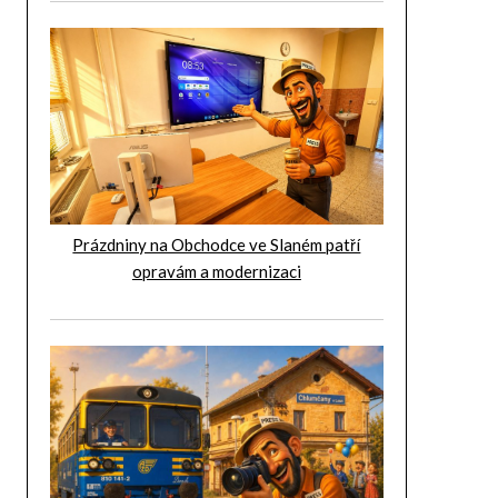
Prázdniny na Obchodce ve Slaném patří
opravám a modernizaci