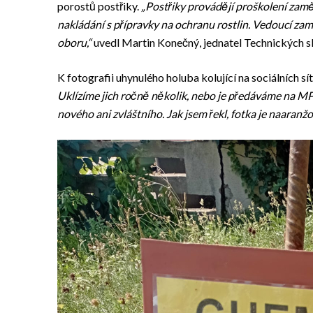
porostů postřiky.
„Postřiky provádějí proškolení zaměs
nakládání s přípravky na ochranu rostlin. Vedoucí zam
oboru,“
uvedl Martin Konečný, jednatel Technických sl
K fotografii uhynulého holuba kolující na sociálních sí
Uklízíme jich ročně několik, nebo je předáváme na MP,
nového ani zvláštního. Jak jsem řekl, fotka je naaranž