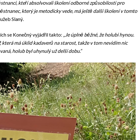
tnanci, kteří absolvovali školení odborné způsobilosti pro
ěstnanec, který je metodicky vede, má ještě další školení v tomto
užeb Slaný.
tích se Konečný vyjádřil takto:
„Je úplně běžné, že holubi hynou.
 která má úklid kadaverů na starost, takže v tom nevidím nic
ovaná, holub byl uhynulý už delší dobu.“