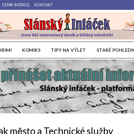
CENÍK INZERCE
KONTAKT
Váš internetový deník a tištěný měsíčník pro Slánsko, Kladensko a Lounsko.
Slánský Infáček
KRIMI
KOMIKS
TIPY NA VÝLET
STARÉ POHLEDN
Jak město a Technické služby