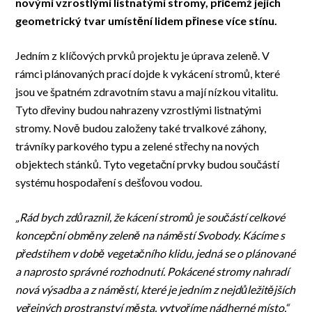
novými vzrostlými listnatými stromy, přičemž jejich
geometrický tvar umístění lidem přinese více stínu.
Jedním z klíčových prvků projektu je úprava zeleně. V
rámci plánovaných prací dojde k vykácení stromů, které
jsou ve špatném zdravotním stavu a mají nízkou vitalitu.
Tyto dřeviny budou nahrazeny vzrostlými listnatými
stromy. Nově budou založeny také trvalkové záhony,
trávníky parkového typu a zelené střechy na nových
objektech stánků. Tyto vegetační prvky budou součástí
systému hospodaření s dešťovou vodou.
„Rád bych zdůraznil, že kácení stromů je součástí celkové
koncepční obměny zeleně na náměstí Svobody. Kácíme s
předstihem v době vegetačního klidu, jedná se o plánované
a naprosto správné rozhodnutí. Pokácené stromy nahradí
nová výsadba a z náměstí, které je jedním z nejdůležitějších
veřejných prostranství města, vytvoříme nádherné místo,“