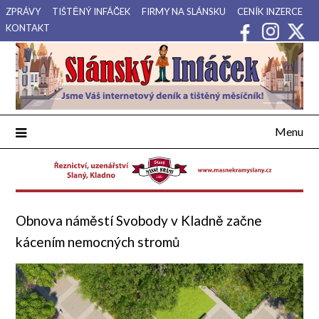
Přejdi
ZPRÁVY
TIŠTĚNÝ INFÁČEK
FIRMY NA SLÁNSKU
CENÍK INZERCE
na
KONTAKT
obsah
Váš internetový deník a tištěný měsíčník pro Slánsko, Kladensko
Slánský Infáček
a Lounsko.
Menu
Obnova náměstí Svobody v Kladně začne
kácením nemocných stromů