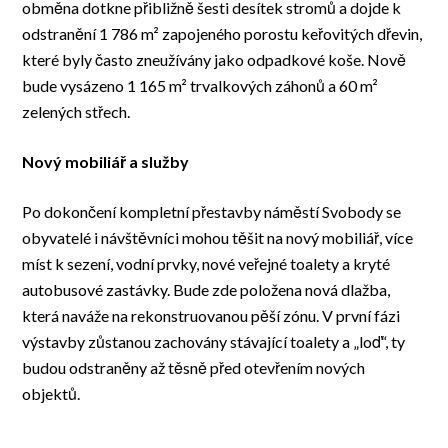
obměna dotkne přibližně šesti desítek stromů a dojde k
odstranění 1 786 m² zapojeného porostu keřovitých dřevin,
které byly často zneužívány jako odpadkové koše. Nově
bude vysázeno 1 165 m² trvalkových záhonů a 60 m²
zelených střech.
Nový mobiliář a služby
Po dokončení kompletní přestavby náměstí Svobody se
obyvatelé i návštěvníci mohou těšit na nový mobiliář, více
míst k sezení, vodní prvky, nové veřejné toalety a kryté
autobusové zastávky. Bude zde položena nová dlažba,
která naváže na rekonstruovanou pěší zónu. V první fázi
výstavby zůstanou zachovány stávající toalety a „loď“, ty
budou odstraněny až těsně před otevřením nových
objektů.