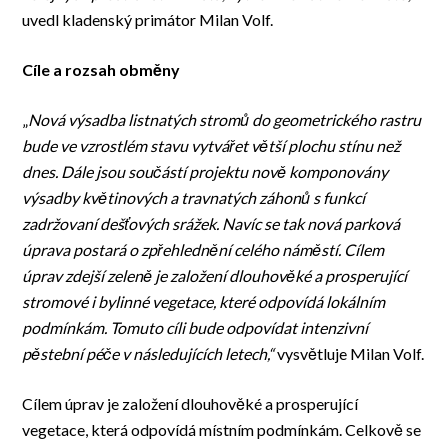
uvedl kladenský primátor Milan Volf.
Cíle a rozsah obměny
„
Nová výsadba listnatých stromů do geometrického rastru
bude ve vzrostlém stavu vytvářet větší plochu stínu než
dnes. Dále jsou součástí projektu nově komponovány
výsadby květinových a travnatých záhonů s funkcí
zadržovaní dešťových srážek. Navíc se tak nová parková
úprava postará o zpřehlednění celého náměstí. Cílem
úprav zdejší zeleně je založení dlouhověké a prosperující
stromové i bylinné vegetace, které odpovídá lokálním
podmínkám. Tomuto cíli bude odpovídat intenzivní
pěstební péče v následujících letech,“
vysvětluje Milan Volf.
Cílem úprav je založení dlouhověké a prosperující
vegetace, která odpovídá místním podmínkám. Celkově se