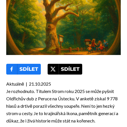
Aktuálně | 21.10.2025
Je rozhodnuto. Titulem Strom roku 2025 se může pyšnit
Oldřichův dub z Peruce na Ústecku. V anketě získal 9 778
hlasů a drtivě porazil všechny soupeře. Není to jen hezký
strom u cesty. Je to krajinářská ikona, pamětník generací a
důkaz, že i živá historie může stát na kořenech.