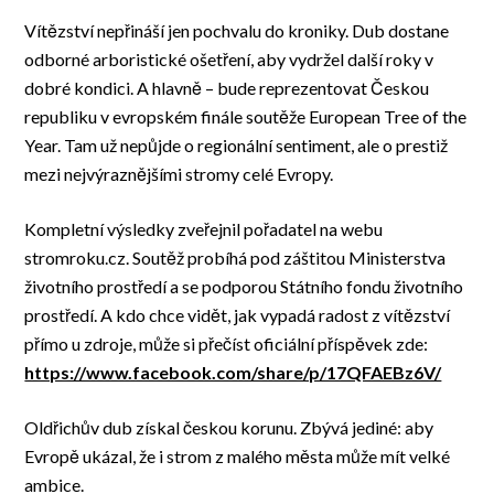
Vítězství nepřináší jen pochvalu do kroniky. Dub dostane
odborné arboristické ošetření, aby vydržel další roky v
dobré kondici. A hlavně – bude reprezentovat Českou
republiku v evropském finále soutěže European Tree of the
Year. Tam už nepůjde o regionální sentiment, ale o prestiž
mezi nejvýraznějšími stromy celé Evropy.
Kompletní výsledky zveřejnil pořadatel na webu
stromroku.cz. Soutěž probíhá pod záštitou Ministerstva
životního prostředí a se podporou Státního fondu životního
prostředí. A kdo chce vidět, jak vypadá radost z vítězství
přímo u zdroje, může si přečíst oficiální příspěvek zde:
https://www.facebook.com/share/p/17QFAEBz6V/
Oldřichův dub získal českou korunu. Zbývá jediné: aby
Evropě ukázal, že i strom z malého města může mít velké
ambice.