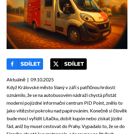
Aktuálně | 09.10.2025
Když Královské město Slaný v září s patřičnou hrdostí
oznámilo, že se na autobusovém nádraží chystá přistát
moderní pojízdné informační centrum PID Point, znělo to
jako vítězství pokroku nad papírováním. Konečně si člověk
bude moci vyřídit Lítačku, dobít kupón nebo získat jízdní
řád, aniž by musel cestovat do Prahy. Vypadalo to, že se do
Slaného chystá kus metropole, a to rovnou na čtyřech