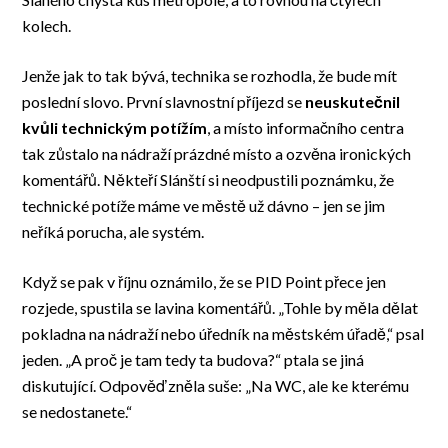
kolech.
Jenže jak to tak bývá, technika se rozhodla, že bude mít
poslední slovo. První slavnostní příjezd se
neuskutečnil
kvůli technickým potížím
, a místo informačního centra
tak zůstalo na nádraží prázdné místo a ozvěna ironických
komentářů. Někteří Slánští si neodpustili poznámku, že
technické potíže máme ve městě už dávno – jen se jim
neříká porucha, ale systém.
Když se pak v říjnu oznámilo, že se PID Point přece jen
rozjede, spustila se lavina komentářů. „Tohle by měla dělat
pokladna na nádraží nebo úředník na městském úřadě,“ psal
jeden. „A proč je tam tedy ta budova?“ ptala se jiná
diskutující. Odpověď zněla suše: „Na WC, ale ke kterému
se nedostanete.“