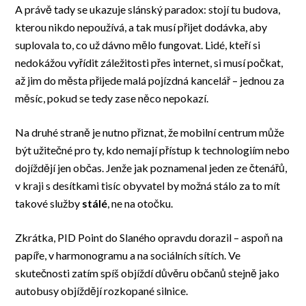
A právě tady se ukazuje slánský paradox: stojí tu budova,
kterou nikdo nepoužívá, a tak musí přijet dodávka, aby
suplovala to, co už dávno mělo fungovat. Lidé, kteří si
nedokážou vyřídit záležitosti přes internet, si musí počkat,
až jim do města přijede malá pojízdná kancelář – jednou za
měsíc, pokud se tedy zase něco nepokazí.
Na druhé straně je nutno přiznat, že mobilní centrum může
být užitečné pro ty, kdo nemají přístup k technologiím nebo
dojíždějí jen občas. Jenže jak poznamenal jeden ze čtenářů,
v kraji s desítkami tisíc obyvatel by možná stálo za to mít
takové služby
stálé
, ne na otočku.
Zkrátka, PID Point do Slaného opravdu dorazil – aspoň na
papíře, v harmonogramu a na sociálních sítích. Ve
skutečnosti zatím spíš objíždí důvěru občanů stejně jako
autobusy objíždějí rozkopané silnice.