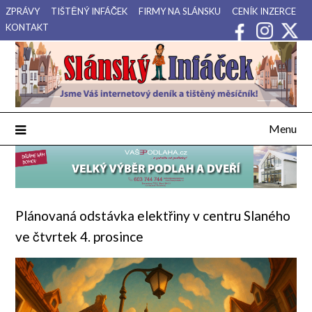
Přejdi
ZPRÁVY
TIŠTĚNÝ INFÁČEK
FIRMY NA SLÁNSKU
CENÍK INZERCE
na
KONTAKT
obsah
Váš internetový deník a tištěný měsíčník pro Slánsko, Kladensko
Slánský Infáček
a Lounsko.
Menu
Plánovaná odstávka elektřiny v centru Slaného
ve čtvrtek 4. prosince