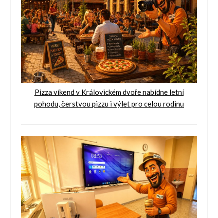
Pizza víkend v Královickém dvoře nabídne letní
pohodu, čerstvou pizzu i výlet pro celou rodinu