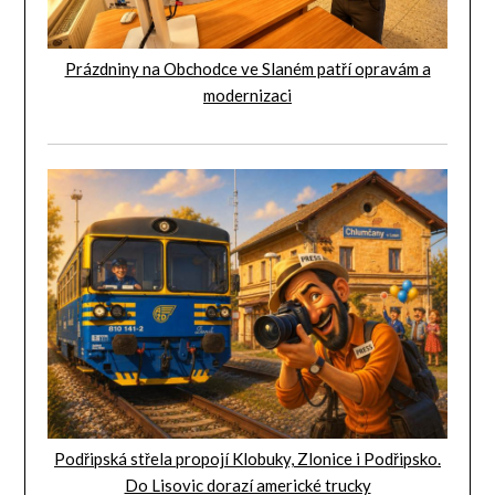
Prázdniny na Obchodce ve Slaném patří opravám a
modernizaci
Podřipská střela propojí Klobuky, Zlonice i Podřipsko.
Do Lisovic dorazí americké trucky