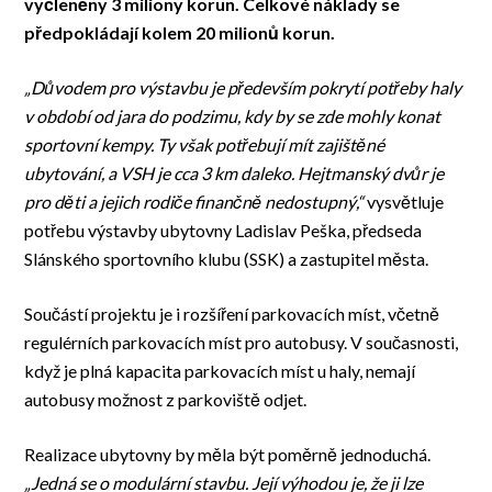
vyčleněny 3 miliony korun. Celkové náklady se
předpokládají kolem 20 milionů korun.
„Důvodem pro výstavbu je především pokrytí potřeby haly
v období od jara do podzimu, kdy by se zde mohly konat
sportovní kempy. Ty však potřebují mít zajištěné
ubytování, a VSH je cca 3 km daleko. Hejtmanský dvůr je
pro děti a jejich rodiče finančně nedostupný,“
vysvětluje
potřebu výstavby ubytovny Ladislav Peška, předseda
Slánského sportovního klubu (SSK) a zastupitel města.
Součástí projektu je i rozšíření parkovacích míst, včetně
regulérních parkovacích míst pro autobusy. V současnosti,
když je plná kapacita parkovacích míst u haly, nemají
autobusy možnost z parkoviště odjet.
Realizace ubytovny by měla být poměrně jednoduchá.
„Jedná se o modulární stavbu. Její výhodou je, že ji lze