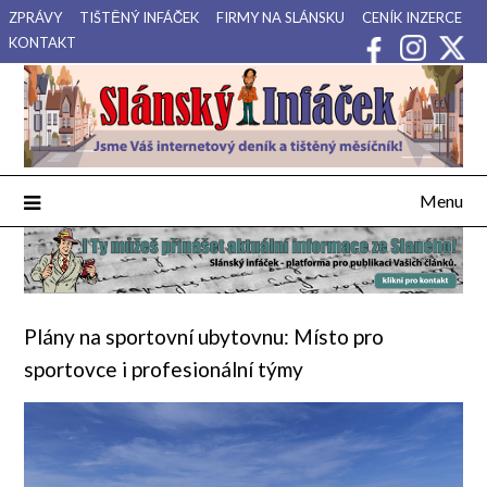
Přejdi
ZPRÁVY
TIŠTĚNÝ INFÁČEK
FIRMY NA SLÁNSKU
CENÍK INZERCE
na
KONTAKT
obsah
Váš internetový deník a tištěný měsíčník pro Slánsko, Kladensko
Slánský Infáček
a Lounsko.
Menu
Plány na sportovní ubytovnu: Místo pro
sportovce i profesionální týmy