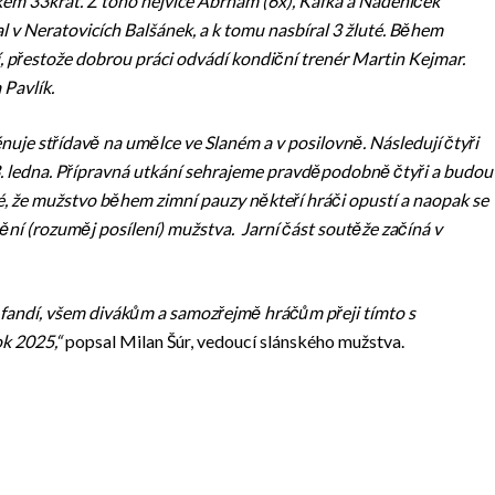
kem 33krát. Z toho nejvíce Abrham (6x), Kafka a Nádeníček
l v Neratovicích Balšánek, a k tomu nasbíral 3 žluté. Během
přestože dobrou práci odvádí kondiční trenér Martin Kejmar.
 Pavlík.
rénuje střídavě na umělce ve Slaném a v posilovně. Následují čtyři
3. ledna. Přípravná utkání sehrajeme pravděpodobně čtyři a budou
 že mužstvo během zimní pauzy někteří hráči opustí a naopak se
í (rozuměj posílení) mužstva. Jarní část soutěže začíná v
ám fandí, všem divákům a samozřejmě hráčům přeji tímto s
ok 2025,“
popsal Milan Šúr, vedoucí slánského mužstva.