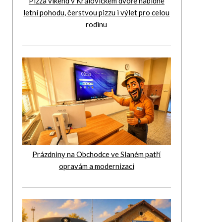
Pizza víkend v Královickém dvoře nabídne
letní pohodu, čerstvou pizzu i výlet pro celou
rodinu
Prázdniny na Obchodce ve Slaném patří
opravám a modernizaci