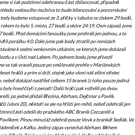
eme si tak podzimní odehranou část zbilancovat, případně
ohledu vedoucího mužstva to bude bilancování a porovnávání
 tedy budeme vstupovat ze 3. příčky v tabulce se ziskem 29 bodů,
d rokem to bylo 5. místo, 27 bodů a skóre 24:19. Osm zápasů jsme
7 bodů. Před domácími fanoušky jsme prohráli jen jednou, a to
řil porážku 4:0. Dále jsme pak body ztratili po remízách
stáváme k sedmi venkovním utkáním, ve kterých jsme dokázali
ezdu a v Ústí nad Labem. Po jednom bodu jsme přivezli
me se tak vraceli pouze po smůlovaté prohře v Mariánských
et hráčů a prim si drží, stejně jako vloni náš elitní střelec
, neboť dokázal nastřílet celkem 15 branek (z toho pouze jediná
 byly hned čtyři z penalt! Další hráči pak vstřelili po dvou
elli, po jedné přidali Březina, Abrham, Dejčmar a Pavlík.
vloni 20), někteří se ale na hřišti jen mihli, neboť odehráli jen
dzimní části odešli do pražského ABC Braník Ceccarelli a
 s Pavlíkem. Plnou minutáž odehrál pouze Vovk a brankář Sedlák. Ve
 Nádeníček a Kafka. Jediný zápas vynechal Abrham. Během