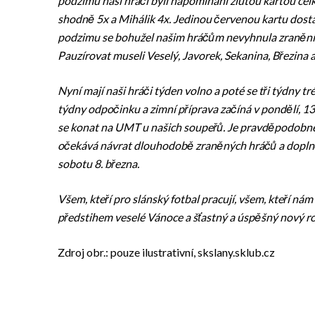
podzimu naši hráči byli napomínáni žlutou kartou cel
shodně 5x a Mihálik 4x. Jedinou červenou kartu dosta
podzimu se bohužel našim hráčům nevyhnula zranění, 
Pauzírovat museli Veselý, Javorek, Sekanina, Březina a
Nyní mají naši hráči týden volno a poté se tři týdny t
týdny odpočinku a zimní příprava začíná v pondělí, 1
se konat na UMT u našich soupeřů. Je pravděpodobné,
očekává návrat dlouhodobě zraněných hráčů a doplněn
sobotu 8. března.
Všem, kteří pro slánský fotbal pracují, všem, kteří n
předstihem veselé Vánoce a šťastný a úspěšný nový r
Zdroj obr.: pouze ilustrativní, skslany.sklub.cz