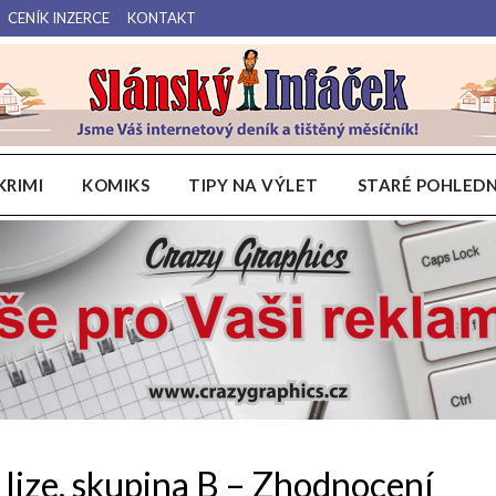
CENÍK INZERCE
KONTAKT
Váš internetový deník a tištěný měsíčník pro Slánsko, Kladensko a Lounsko.
Slánský Infáček
KRIMI
KOMIKS
TIPY NA VÝLET
STARÉ POHLEDN
lize, skupina B – Zhodnocení