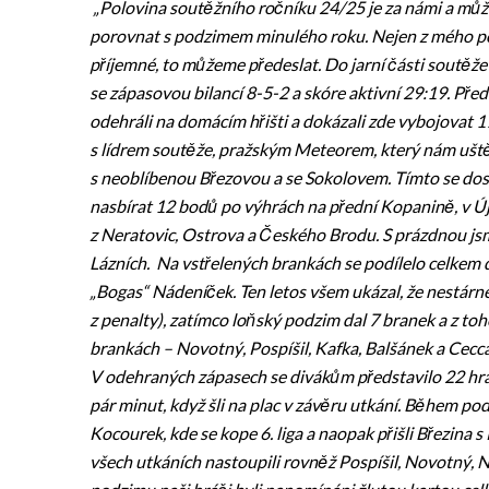
„Polovina soutěžního ročníku 24/25 je za námi a můž
porovnat s podzimem minulého roku. Nejen z mého p
příjemné, to můžeme předeslat. Do jarní části soutěže
se zápasovou bilancí 8-5-2 a skóre aktivní 29:19. Pře
odehráli na domácím hřišti a dokázali zde vybojovat 1
s lídrem soutěže, pražským Meteorem, který nám uštěd
s neoblíbenou Březovou a se Sokolovem. Tímto se do
nasbírat 12 bodů po výhrách na přední Kopanině, v Új
z Neratovic, Ostrova a Českého Brodu. S prázdnou js
Lázních. Na vstřelených brankách se podílelo celkem des
„Bogas“ Nádeníček. Ten letos všem ukázal, že nestárne
z penalty), zatímco loňský podzim dal 7 branek a z toho
brankách – Novotný, Pospíšil, Kafka, Balšánek a Ceccar
V odehraných zápasech se divákům představilo 22 hráčů (
pár minut, když šli na plac v závěru utkání. Během po
Kocourek, kde se kope 6. liga a naopak přišli Březina
všech utkáních nastoupili rovněž Pospíšil, Novotný,