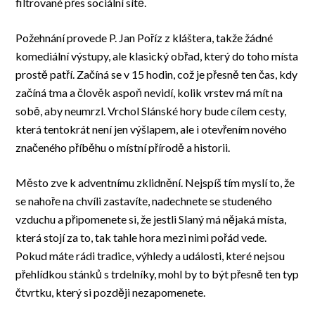
filtrované přes sociální sítě.
Požehnání provede P. Jan Poříz z kláštera, takže žádné
komediální výstupy, ale klasický obřad, který do toho místa
prostě patří. Začíná se v 15 hodin, což je přesně ten čas, kdy
začíná tma a člověk aspoň nevidí, kolik vrstev má mít na
sobě, aby neumrzl. Vrchol Slánské hory bude cílem cesty,
která tentokrát není jen výšlapem, ale i otevřením nového
značeného příběhu o místní přírodě a historii.
Město zve k adventnímu zklidnění. Nejspíš tím myslí to, že
se nahoře na chvíli zastavíte, nadechnete se studeného
vzduchu a připomenete si, že jestli Slaný má nějaká místa,
která stojí za to, tak tahle hora mezi nimi pořád vede.
Pokud máte rádi tradice, výhledy a události, které nejsou
přehlídkou stánků s trdelníky, mohl by to být přesně ten typ
čtvrtku, který si později nezapomenete.