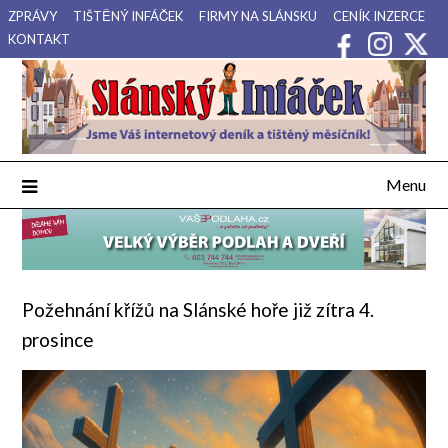
Přejdi
ZPRÁVY
TIŠTĚNÝ INFÁČEK
FIRMY NA SLÁNSKU
CENÍK INZERCE
na
KONTAKT
obsah
Váš internetový deník a tištěný měsíčník pro Slánsko, Kladensko
Slánský Infáček
a Lounsko.
Menu
Požehnání křížů na Slánské hoře již zítra 4.
prosince