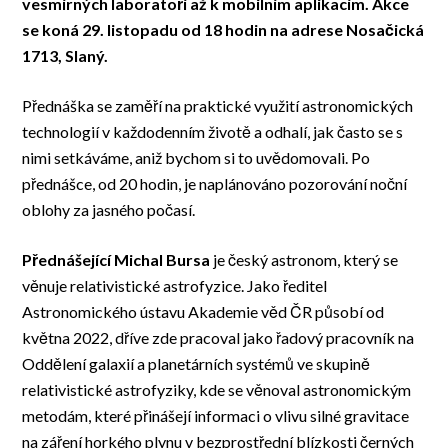
vesmírných laboratoří až k mobilním aplikacím. Akce
se koná 29. listopadu od 18 hodin na adrese Nosačická
1713, Slaný.
Přednáška se zaměří na praktické využití astronomických
technologií v každodenním životě a odhalí, jak často se s
nimi setkáváme, aniž bychom si to uvědomovali. Po
přednášce, od 20 hodin, je naplánováno pozorování noční
oblohy za jasného počasí.
Přednášející Michal Bursa
je český astronom, který se
věnuje relativistické astrofyzice. Jako ředitel
Astronomického ústavu Akademie věd ČR působí od
května 2022, dříve zde pracoval jako řadový pracovník na
Oddělení galaxií a planetárních systémů ve skupině
relativistické astrofyziky, kde se věnoval astronomickým
metodám, které přinášejí informaci o vlivu silné gravitace
na záření horkého plynu v bezprostřední blízkosti černých