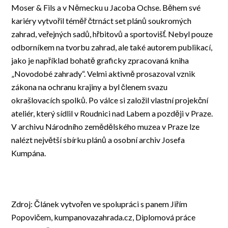
Moser & Fils a v Německu u Jacoba Ochse. Během své
kariéry vytvořil téměř čtrnáct set plánů soukromých
zahrad, veřejných sadů, hřbitovů a sportovišť. Nebyl pouze
odborníkem na tvorbu zahrad, ale také autorem publikací,
jako je například bohatě graficky zpracovaná kniha
„Novodobé zahrady“. Velmi aktivně prosazoval vznik
zákona na ochranu krajiny a byl členem svazu
okrašlovacích spolků. Po válce si založil vlastní projekční
ateliér, který sídlil v Roudnici nad Labem a později v Praze.
V archivu Národního zemědělského muzea v Praze lze
nalézt největší sbírku plánů a osobní archiv Josefa
Kumpána.
Zdroj: Článek vytvořen ve spolupráci s panem Jiřím
Popovičem, kumpanovazahrada.cz, Diplomová práce