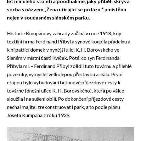
let minulého století a poodhalíme, jaký příběh skrývá
socha s názvem „Žena utírající se po lázni“ umístěná
nejen v současném slánském parku.
Historie Kumpánovy zahrady začíná v roce 1918, kdy
textilní firma Ferdinand Přibyl a synové koupila přádelnu a
k ní patřící domek v nynější ulici K. H. Borovského ve
Slaném v místní části Kvíček. Poté, co syn Ferdinanda
Přibyla ml. – Ferdinand Přibyl zdědil tuto továrnu a přilehlé
pozemky, vymyslel velkolepou přestavbu areálu. První
etapou bylo vybudování betonové příjezdové cesty k
továrně (dnešní ulice K. H. Borovského), která po válce
sloužila i na sušení obilí. Po dokončení příjezdové cesty
nechal majitel zrekonstruovat i park, a to podle plánu
Josefa Kumpána z roku 1939.