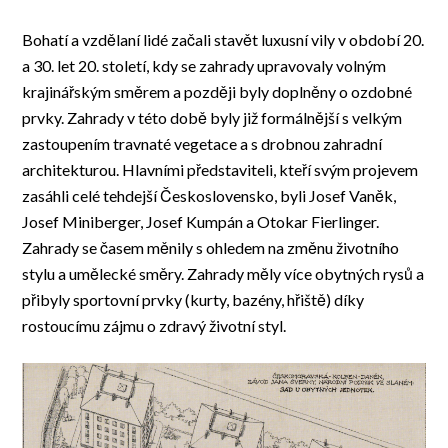
Bohatí a vzdělaní lidé začali stavět luxusní vily v období 20.
a 30. let 20. století, kdy se zahrady upravovaly volným
krajinářským směrem a později byly doplněny o ozdobné
prvky. Zahrady v této době byly již formálnější s velkým
zastoupením travnaté vegetace a s drobnou zahradní
architekturou. Hlavními představiteli, kteří svým projevem
zasáhli celé tehdejší Československo, byli Josef Vaněk,
Josef Miniberger, Josef Kumpán a Otokar Fierlinger.
Zahrady se časem měnily s ohledem na změnu životního
stylu a umělecké směry. Zahrady měly více obytných rysů a
přibyly sportovní prvky (kurty, bazény, hřiště) díky
rostoucímu zájmu o zdravý životní styl.