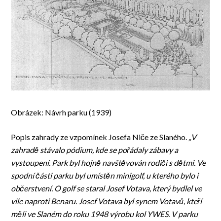
Obrázek: Návrh parku (1939)
Popis zahrady ze vzpomínek Josefa Niče ze Slaného.
„V
zahradě stávalo pódium, kde se pořádaly zábavy a
vystoupení. Park byl hojně navštěvován rodiči s dětmi. Ve
spodní části parku byl umístěn minigolf, u kterého bylo i
občerstvení. O golf se staral Josef Votava, který bydlel ve
vile naproti Benaru. Josef Votava byl synem Votavů, kteří
měli ve Slaném do roku 1948 výrobu kol YWES. V parku