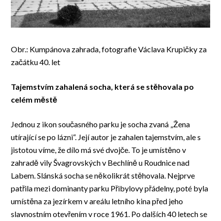
Obr.: Kumpánova zahrada, fotografie Václava Krupičky za
začátku 40. let
Tajemstvím zahalená socha, která se stěhovala po
celém městě
Jednou z ikon současného parku je socha zvaná „Žena
utírající se po lázni“. Její autor je zahalen tajemstvím, ale s
jistotou víme, že dílo má své dvojče. To je umístěno v
zahradě vily Švagrovských v Bechlíně u Roudnice nad
Labem. Slánská socha se několikrát stěhovala. Nejprve
patřila mezi dominanty parku Přibylovy přádelny, poté byla
umístěna za jezírkem v areálu letního kina před jeho
slavnostním otevřením v roce 1961. Po dalších 40 letech se