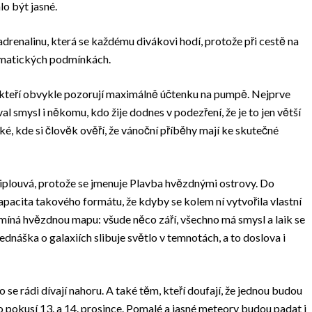
o být jasné.
adrenalinu, která se každému divákovi hodí, protože při cestě na
limatických podmínkách.
y, kteří obvykle pozorují maximálně účtenku na pumpě. Nejprve
l smysl i někomu, kdo žije dodnes v podezření, že je to jen větší
, kde si člověk ověří, že vánoční příběhy mají ke skutečné
připlouvá, protože se jmenuje Plavba hvězdnými ostrovy. Do
pacita takového formátu, že kdyby se kolem ní vytvořila vlastní
ipomíná hvězdnou mapu: všude něco září, všechno má smysl a laik se
ednáška o galaxiích slibuje světlo v temnotách, a to doslova i
se rádi dívají nahoru. A také těm, kteří doufají, že jednou budou
 pokusí 13. a 14. prosince. Pomalé a jasné meteory budou padat i