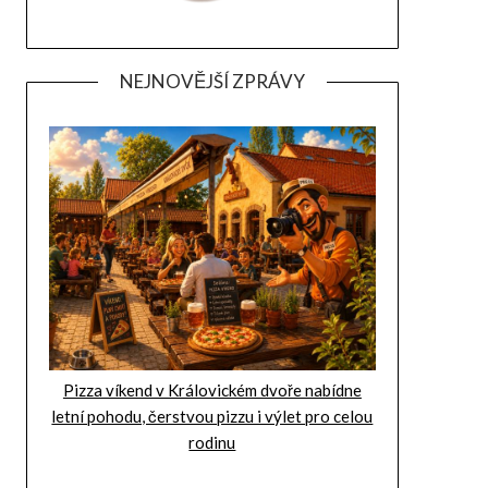
NEJNOVĚJŠÍ ZPRÁVY
Pizza víkend v Královickém dvoře nabídne
letní pohodu, čerstvou pizzu i výlet pro celou
rodinu