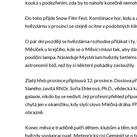
kouká s podezřením, zda by to nahoře konečně nemohl
Do toho přijde Snow Film Fest. Kombinace hor, ledu a 
hvězdárnu v prosinci se stejně ocitne v podobných k
O pár dní později se hvězdárna rozhodne přilákat i t
Měsíček u krejčího, kde se o Měsíci mluví tak, aby dáva
pouliční lampa. Následuje Mystérium hvězdy betlémské
astronomii blíž, než by si některé pohádky zasloužily.
Zlatý hřeb prosince připlouvá 12. prosince. Doslova 
Slaného zavítá RNDr. Soňa Ehlerová, Ph.D., vědecká ka
galaxie, nikdo by se nedivil. Její profesní přehled př
chytá jen v okamžiku, kdy slyší slovo Mléčná dráha. Př
obrazně.
Konec měsíce tradičně patří dětem, klubům a těm, kdo 
hvězdy spolupracovat. Meteorický roj Geminid se o to