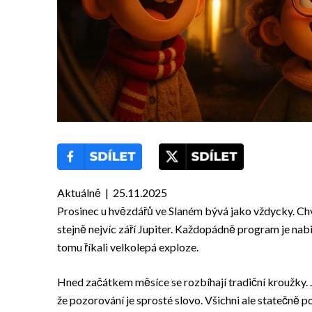
Aktuálně | 25.11.2025
Prosinec u hvězdářů ve Slaném bývá jako vždycky. Chvíli
stejně nejvíc září Jupiter. Každopádně program je nab
tomu říkali velkolepá exploze.
Hned začátkem měsíce se rozbíhají tradiční kroužky. Je
že pozorování je sprosté slovo. Všichni ale statečně p