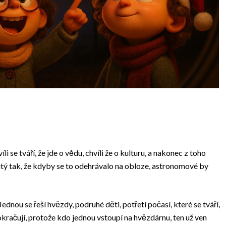
 se tváří, že jde o vědu, chvíli že o kulturu, a nakonec z toho
itý tak, že kdyby se to odehrávalo na obloze, astronomové by
dnou se řeší hvězdy, podruhé děti, potřetí počasí, které se tváří,
okračují, protože kdo jednou vstoupí na hvězdárnu, ten už ven