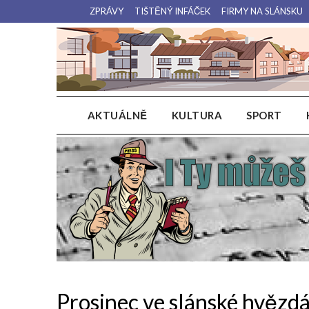
Přejdi
ZPRÁVY
TIŠTĚNÝ INFÁČEK
FIRMY NA SLÁNSKU
na
obsah
AKTUÁLNĚ
KULTURA
SPORT
Prosinec ve slánské hvězdá