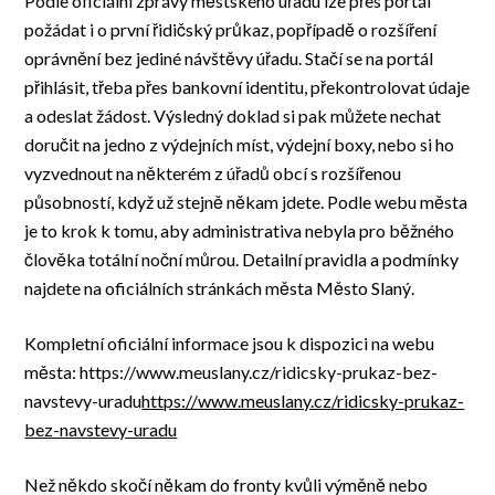
Podle oficiální zprávy městského úřadu lze přes portál
požádat i o první řidičský průkaz, popřípadě o rozšíření
oprávnění bez jediné návštěvy úřadu. Stačí se na portál
přihlásit, třeba přes bankovní identitu, překontrolovat údaje
a odeslat žádost. Výsledný doklad si pak můžete nechat
doručit na jedno z výdejních míst, výdejní boxy, nebo si ho
vyzvednout na některém z úřadů obcí s rozšířenou
působností, když už stejně někam jdete. Podle webu města
je to krok k tomu, aby administrativa nebyla pro běžného
člověka totální noční můrou. Detailní pravidla a podmínky
najdete na oficiálních stránkách města Město Slaný.
Kompletní oficiální informace jsou k dispozici na webu
města: https://www.meuslany.cz/ridicsky-prukaz-bez-
navstevy-uradu
https://www.meuslany.cz/ridicsky-prukaz-
bez-navstevy-uradu
Než někdo skočí někam do fronty kvůli výměně nebo