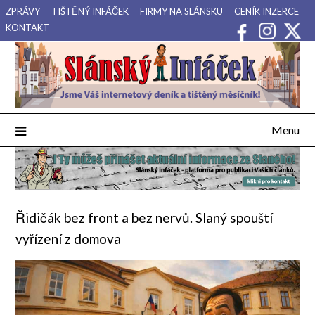
Přejdi
ZPRÁVY
TIŠTĚNÝ INFÁČEK
FIRMY NA SLÁNSKU
CENÍK INZERCE
na
KONTAKT
obsah
Váš internetový deník a tištěný měsíčník pro Slánsko, Kladensko
Slánský Infáček
a Lounsko.
Menu
Řidičák bez front a bez nervů. Slaný spouští
vyřízení z domova