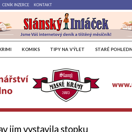
CENÍK INZERCE
KONTAKT
Váš internetový deník a tištěný měsíčník pro Slánsko, Kladensko a Lounsko.
Slánský Infáček
KRIMI
KOMIKS
TIPY NA VÝLET
STARÉ POHLEDN
av jim vystavila stopku