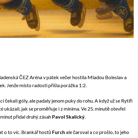
Kladenská ČEZ Aréna v pátek večer hostila Mladou Boleslav a
ek. Jenže místo radosti přišla porážka 1:2.
i čekali góly, ale padaly jenom puky do rohu. A když už se Rytíři
té ukázali, jak se proměňuje i z minima. Ve 25. minutě otevřel
r minut přidal druhý zásah
Pavol Skalický
.
t o to víc. Brankář hostů
Furch
ale čaroval a co prošlo, to jeho