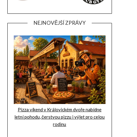
NEJNOVĚJŠÍ ZPRÁVY
Pizza víkend v Královickém dvoře nabídne
letní pohodu, čerstvou pizzu i výlet pro celou
rodinu