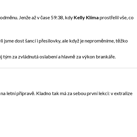
i odměnu. Jenže až v čase 59:38, kdy
Kelly Klíma
prostřelil vše, co
i jsme dost šancí i přesilovky, ale když je neproměníme, těžko
j tým za zvládnutá oslabení a hlavně za výkon brankáře.
 na letní přípravě. Kladno tak má za sebou první lekci: v extralize