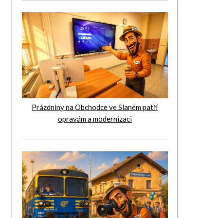
Prázdniny na Obchodce ve Slaném patří
opravám a modernizaci