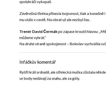
spoluhráči vykopali.
Závěrečná třetina přinesla bojovnost, tlak a konečně 
mu stálo v cestě. Na obrat už ale nezbyl čas.
Trenér David Čermák
po zápase kroutil hlavou: „Měl
můžeme vyhrát.“
Na druhé straně spokojenost – Boleslav vychválila svů
Infáčkův komentář
Rytíři hráli srdnatě, ale střelecká muška zůstala někde
se body nedávají za snahu, ale za góly.