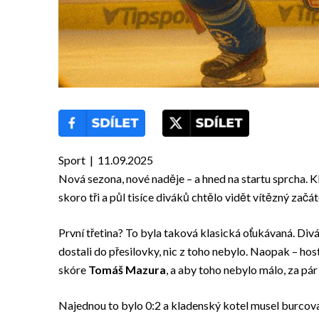
Sport | 11.09.2025
Nová sezona, nové naděje – a hned na startu sprcha. 
skoro tři a půl tisíce diváků chtělo vidět vítězný začát
První třetina? To byla taková klasická oťukávaná. Divác
dostali do přesilovky, nic z toho nebylo. Naopak – hos
skóre
Tomáš Mazura
, a aby toho nebylo málo, za pá
Najednou to bylo 0:2 a kladenský kotel musel burcova