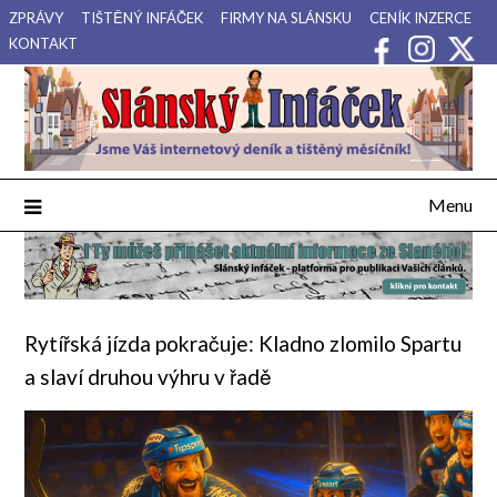
Přejdi
ZPRÁVY
TIŠTĚNÝ INFÁČEK
FIRMY NA SLÁNSKU
CENÍK INZERCE
na
KONTAKT
obsah
Váš internetový deník a tištěný měsíčník pro Slánsko, Kladensko
Slánský Infáček
a Lounsko.
Menu
Rytířská jízda pokračuje: Kladno zlomilo Spartu
a slaví druhou výhru v řadě