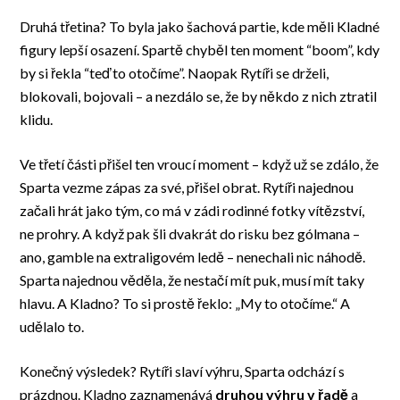
Druhá třetina? To byla jako šachová partie, kde měli Kladné
figury lepší osazení. Spartě chyběl ten moment “boom”, kdy
by si řekla “teď to otočíme”. Naopak Rytíři se drželi,
blokovali, bojovali – a nezdálo se, že by někdo z nich ztratil
klidu.
Ve třetí části přišel ten vroucí moment – když už se zdálo, že
Sparta vezme zápas za své, přišel obrat. Rytíři najednou
začali hrát jako tým, co má v zádi rodinné fotky vítězství,
ne prohry. A když pak šli dvakrát do risku bez gólmana –
ano, gamble na extraligovém ledě – nenechali nic náhodě.
Sparta najednou věděla, že nestačí mít puk, musí mít taky
hlavu. A Kladno? To si prostě řeklo: „My to otočíme.“ A
udělalo to.
Konečný výsledek? Rytíři slaví výhru, Sparta odchází s
prázdnou. Kladno zaznamenává
druhou výhru v řadě
a