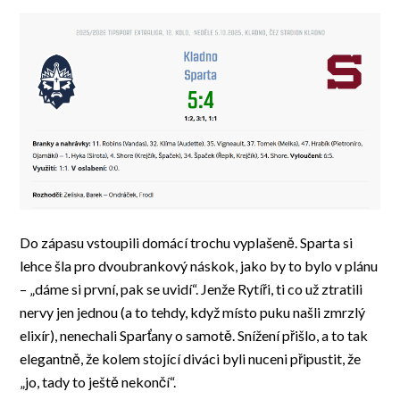
Do zápasu vstoupili domácí trochu vyplašeně. Sparta si
lehce šla pro dvoubrankový náskok, jako by to bylo v plánu
– „dáme si první, pak se uvidí“. Jenže Rytíři, ti co už ztratili
nervy jen jednou (a to tehdy, když místo puku našli zmrzlý
elixír), nenechali Sparťany o samotě. Snížení přišlo, a to tak
elegantně, že kolem stojící diváci byli nuceni připustit, že
„jo, tady to ještě nekončí“.