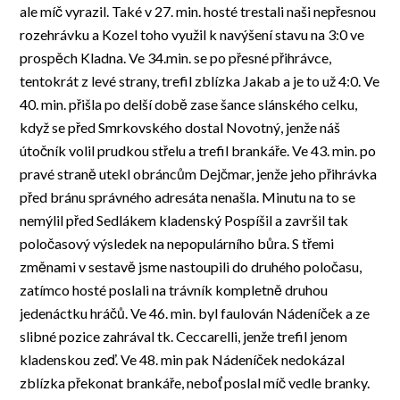
ale míč vyrazil. Také v 27. min. hosté trestali naši nepřesnou
rozehrávku a Kozel toho využil k navýšení stavu na 3:0 ve
prospěch Kladna. Ve 34.min. se po přesné přihrávce,
tentokrát z levé strany, trefil zblízka Jakab a je to už 4:0. Ve
40. min. přišla po delší době zase šance slánského celku,
když se před Smrkovského dostal Novotný, jenže náš
útočník volil prudkou střelu a trefil brankáře. Ve 43. min. po
pravé straně utekl obráncům Dejčmar, jenže jeho přihrávka
před bránu správného adresáta nenašla. Minutu na to se
nemýlil před Sedlákem kladenský Pospíšil a završil tak
poločasový výsledek na nepopulárního bůra. S třemi
změnami v sestavě jsme nastoupili do druhého poločasu,
zatímco hosté poslali na trávník kompletně druhou
jedenáctku hráčů. Ve 46. min. byl faulován Nádeníček a ze
slibné pozice zahrával tk. Ceccarelli, jenže trefil jenom
kladenskou zeď. Ve 48. min pak Nádeníček nedokázal
zblízka překonat brankáře, neboť poslal míč vedle branky.