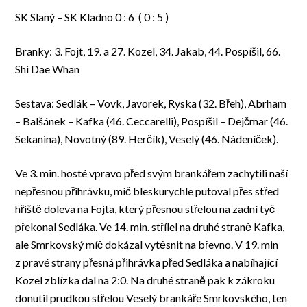
SK Slaný – SK Kladno 0 : 6 ( 0 : 5 )
Branky: 3. Fojt, 19. a 27. Kozel, 34. Jakab, 44. Pospíšil, 66.
Shi Dae Whan
Sestava: Sedlák – Vovk, Javorek, Ryska (32. Břeh), Abrham
– Balšánek – Kafka (46. Ceccarelli), Pospíšil – Dejčmar (46.
Sekanina), Novotný (89. Herčík), Veselý (46. Nádeníček).
Ve 3. min. hosté vpravo před svým brankářem zachytili naší
nepřesnou přihrávku, míč bleskurychle putoval přes střed
hřiště doleva na Fojta, který přesnou střelou na zadní tyč
překonal Sedláka. Ve 14. min. střílel na druhé straně Kafka,
ale Smrkovský míč dokázal vytěsnit na břevno. V 19. min
z pravé strany přesná přihrávka před Sedláka a nabíhající
Kozel zblízka dal na 2:0. Na druhé straně pak k zákroku
donutil prudkou střelou Veselý brankáře Smrkovského, ten