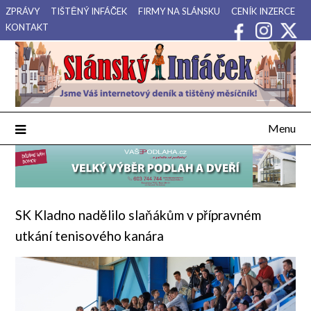
Přejdi
ZPRÁVY
TIŠTĚNÝ INFÁČEK
FIRMY NA SLÁNSKU
CENÍK INZERCE
na
KONTAKT
obsah
Váš internetový deník a tištěný měsíčník pro Slánsko, Kladensko
Slánský Infáček
a Lounsko.
Menu
SK Kladno nadělilo slaňákům v přípravném
utkání tenisového kanára