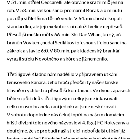
V 51. min. střílel Ceccarelli, ale obránce srazil míč jen na
roh. V 53. min. velkou šanci promarnil Borák a o minutu
později střílel Šíma těsně vedle. V 64. min. hosté kopali
standardku, ale její exekutor s ní naložil velice nepřesně.
Přesnější mušku měl v 66. min. Shi Dae Whan, který, ač
bráněn Vovkem, nedal Sedlákovi přesnou střelou šanci na
zákrok a stav je 6:0. V 80. min. pak kladenský brankář
vyrazil střelu Novotného a skóre se již neměnilo.
Třetiligové Kladno nám nadělilo v přípravném utkání
tenisového kanára. Jeho hráči předčili ty naše slánské
hlavně v rychlosti a přesnější kombinací. Ve dvou zápasech
během pěti dnů s třetiligovými celky jsme inkasovali
celkem osm branek a ani jedinkrát jsme neskórovali.
V sobotu dopoledne nás čekají opět na našem domácím
hřišti divizní (dle nového názvosloví 4. liga) FC Rokycany a
doufejme, že se probudí naši střelci, neboť další utkání již
budou soutěžní! Středeční zápas sledovala slušná návštěva